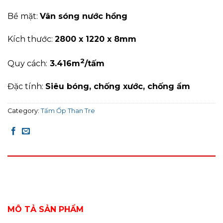
Bề mặt:
Vân sóng nước hồng
Kích thước:
2800 x 1220 x 8mm
2
Quy cách:
3
.416
m
/tấm
Đặc tính:
Siêu bóng, chống xước, c
hống ẩm
Category:
Tấm Ốp Than Tre
DESCRIPTION
REVIEWS (0)
MÔ TẢ SẢN PHẨM