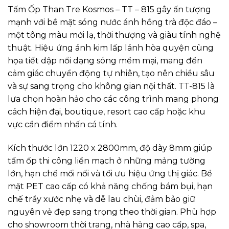
Tấm Ốp Than Tre Kosmos – TT – 815 gây ấn tượng
mạnh với bề mặt sóng nước ánh hồng trà độc đáo –
một tông màu mới lạ, thời thượng và giàu tính nghệ
thuật. Hiệu ứng ánh kim lấp lánh hòa quyện cùng
họa tiết dập nổi dạng sóng mềm mại, mang đến
cảm giác chuyển động tự nhiên, tạo nên chiều sâu
và sự sang trọng cho không gian nội thất. TT-815 là
lựa chọn hoàn hảo cho các công trình mang phong
cách hiện đại, boutique, resort cao cấp hoặc khu
vực cần điểm nhấn cá tính.
Kích thước lớn 1220 x 2800mm, độ dày 8mm giúp
tấm ốp thi công liền mạch ở những mảng tường
lớn, hạn chế mối nối và tối ưu hiệu ứng thị giác. Bề
mặt PET cao cấp có khả năng chống bám bụi, hạn
chế trầy xước nhẹ và dễ lau chùi, đảm bảo giữ
nguyên vẻ đẹp sang trọng theo thời gian. Phù hợp
cho showroom thời trang, nhà hàng cao cấp, spa,