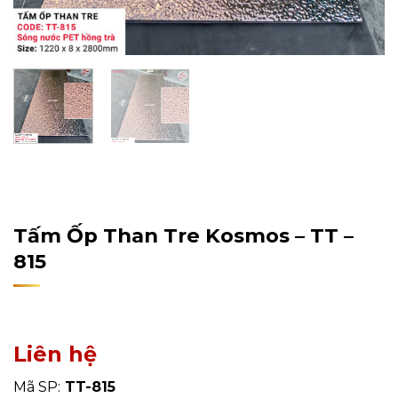
Home
/
Sản Phẩm
/
Tấm Ốp Tường, Trần
/
Tấm Ốp Than
Tre
Tấm Ốp Than Tre Kosmos – TT –
815
Liên hệ
Mã SP:
TT-815