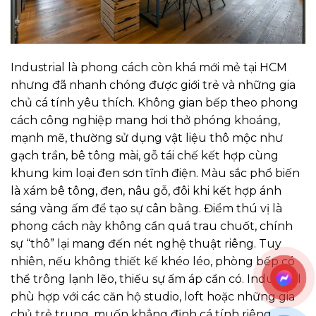
Industrial là phong cách còn khá mới mẻ tại HCM
nhưng đã nhanh chóng được giới trẻ và những gia
chủ cá tính yêu thích. Không gian bếp theo phong
cách công nghiệp mang hơi thở phóng khoáng,
mạnh mẽ, thường sử dụng vật liệu thô mộc như
gạch trần, bê tông mài, gỗ tái chế kết hợp cùng
khung kim loại đen sơn tĩnh điện. Màu sắc phổ biến
là xám bê tông, đen, nâu gỗ, đôi khi kết hợp ánh
sáng vàng ấm để tạo sự cân bằng. Điểm thú vị là
phong cách này không cần quá trau chuốt, chính
sự “thô” lại mang đến nét nghệ thuật riêng. Tuy
nhiên, nếu không thiết kế khéo léo, phòng bếp có
thể trông lạnh lẽo, thiếu sự ấm áp cần có. Industrial
phù hợp với các căn hộ studio, loft hoặc những gia
chủ trẻ trung, muốn khẳng định cá tính riêng.