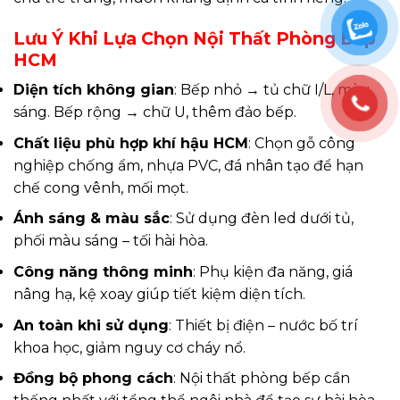
Lưu Ý Khi Lựa Chọn Nội Thất Phòng Bếp
HCM
Diện tích không gian
: Bếp nhỏ → tủ chữ I/L, màu
sáng. Bếp rộng → chữ U, thêm đảo bếp.
Chất liệu phù hợp khí hậu HCM
: Chọn gỗ công
nghiệp chống ẩm, nhựa PVC, đá nhân tạo để hạn
chế cong vênh, mối mọt.
Ánh sáng & màu sắc
: Sử dụng đèn led dưới tủ,
phối màu sáng – tối hài hòa.
Công năng thông minh
: Phụ kiện đa năng, giá
nâng hạ, kệ xoay giúp tiết kiệm diện tích.
An toàn khi sử dụng
: Thiết bị điện – nước bố trí
khoa học, giảm nguy cơ cháy nổ.
Đồng bộ phong cách
: Nội thất phòng bếp cần