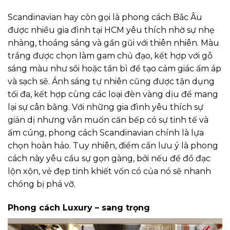
Scandinavian hay còn gọi là phong cách Bắc Âu
được nhiều gia đình tại HCM yêu thích nhờ sự nhẹ
nhàng, thoáng sáng và gần gũi với thiên nhiên. Màu
trắng được chọn làm gam chủ đạo, kết hợp với gỗ
sáng màu như sồi hoặc tần bì để tạo cảm giác ấm áp
và sạch sẽ. Ánh sáng tự nhiên cũng được tận dụng
tối đa, kết hợp cùng các loại đèn vàng dịu để mang
lại sự cân bằng. Với những gia đình yêu thích sự
giản dị nhưng vẫn muốn căn bếp có sự tinh tế và
ấm cúng, phong cách Scandinavian chính là lựa
chọn hoàn hảo. Tuy nhiên, điểm cần lưu ý là phong
cách này yêu cầu sự gọn gàng, bởi nếu để đồ đạc
lộn xộn, vẻ đẹp tinh khiết vốn có của nó sẽ nhanh
chóng bị phá vỡ.
Phong cách Luxury – sang trọng