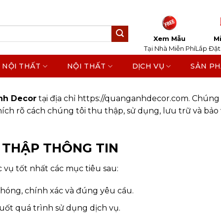
Xem Mẫu
Mi
Tại Nhà Miễn Phí
Lắp Đặt
 NỘI THẤT
NỘI THẤT
DỊCH VỤ
SẢN P
nh Decor
tại địa chỉ https://quanganhdecor.com. Chúng 
hích rõ cách chúng tôi thu thập, sử dụng, lưu trữ và b
U THẬP THÔNG TIN
vụ tốt nhất các mục tiêu sau:
hóng, chính xác và đúng yêu cầu.
uốt quá trình sử dụng dịch vụ.