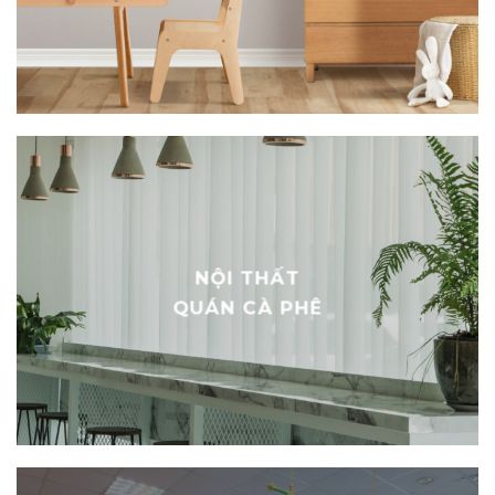
NỘI THẤT TRƯỜNG
HỌC
NỘI THẤT
QUÁN CÀ PHÊ