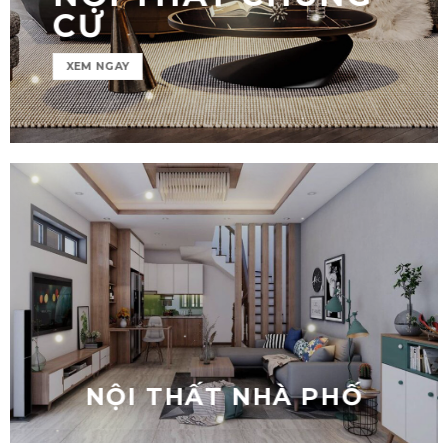
CƯ
XEM NGAY
NỘI THẤT CHUNG CƯ
NỘI THẤT NHÀ PHỐ