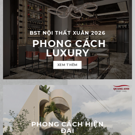
Tại Quận 4, Quang Anh Decor đã thực hiện dự
án thiết kế phòng ngủ...
BST NỘI THẤT XUÂN 2026
PHONG CÁCH
LUXURY
XEM THÊM