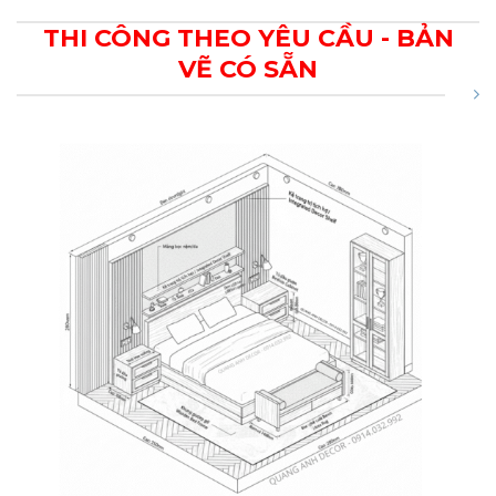
THI CÔNG THEO YÊU CẦU - BẢN
VẼ CÓ SẴN