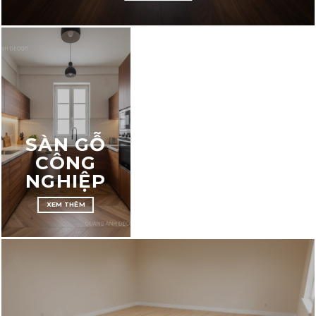
THI CÔNG TRỌN GÓI
SÀN GỖ TỰ NHIÊN
XEM THÊM
SÀN GỖ
CÔNG
NGHIỆP
XEM THÊM