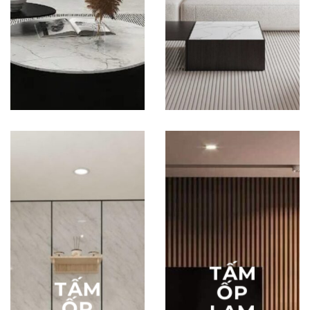
ỐP
ỐP
THAN
PVC
TRE