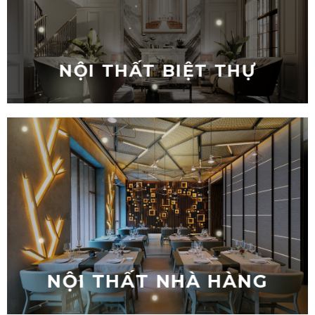
NỘI THẤT BIỆT THỰ
NỘI THẤT NHÀ HÀNG