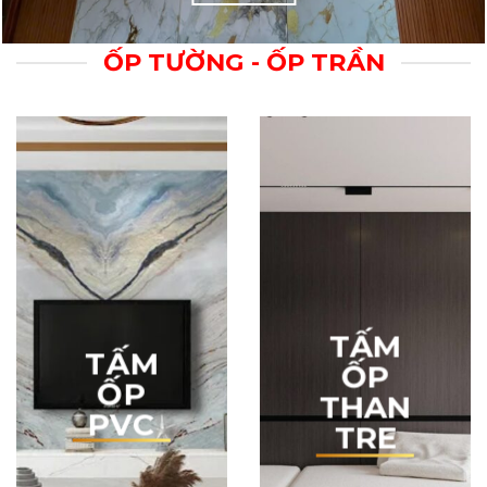
TẤM ỐP TƯỜNG-
TRẦN
XEM THÊM
ỐP TƯỜNG - ỐP TRẦN
TẤM
TẤM