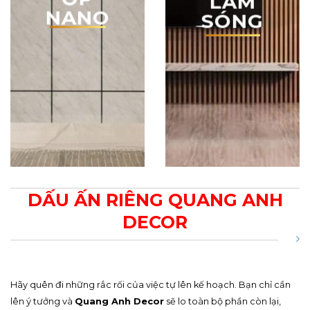
TẤM
TẤM
ỐP
ỐP
LAM
NANO
SÓNG
DẤU ẤN RIÊNG QUANG ANH
DECOR