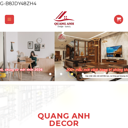
G-B8JDY48ZH4
Skip
to
content
QUANG ANH
DECOR