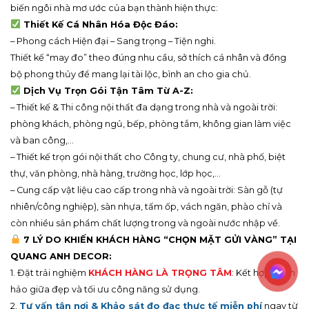
Hãy quên đi những rắc rối của việc tự lên kế hoạch. Bạn chỉ cần
lên ý tưởng và
Quang Anh Decor
sẽ lo toàn bộ phần còn lại,
biến ngôi nhà mơ ước của bạn thành hiện thực:
Thiết Kế Cá Nhân Hóa Độc Đáo:
– Phong cách Hiện đại – Sang trọng – Tiện nghi.
Thiết kế “may đo” theo đúng nhu cầu, sở thích cá nhân và đồng
bộ phong thủy để mang lại tài lộc, bình an cho gia chủ.
Dịch Vụ Trọn Gói Tận Tâm Từ A-Z:
– Thiết kế & Thi công nội thất đa dạng trong nhà và ngoài trời:
phòng khách, phòng ngủ, bếp, phòng tắm, không gian làm việc
và ban công,…
– Thiết kế trọn gói nội thất cho Công ty, chung cư, nhà phố, biệt
thự, văn phòng, nhà hàng, trường học, lớp học,…
– Cung cấp vật liệu cao cấp trong nhà và ngoài trời: Sàn gỗ (tự
nhiên/công nghiệp), sàn nhựa, tấm ốp, vách ngăn, phào chỉ và
còn nhiều sản phẩm chất lượng trong và ngoài nước nhập về.