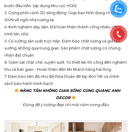
7 LÝ DO KHIẾN KHÁCH HÀNG “CHỌN MẶT GỬI VÀNG” TẠI
QUANG ANH DECOR:
1. Đặt trải nghiệm
KHÁCH HÀNG LÀ TRỌNG TÂM
: Kết hợp hoàn
hảo giữa đẹp và tối ưu công năng sử dụng.
2.
Tư vấn tận nơi & Khảo sát đo đạc thực tế miễn phí
ngay từ
bước đầu tiên. (áp dụng khu vực HCM)
3. Dựng phối cảnh 3D sống động: Giúp bạn hình dung rõ ràng
100% về ngôi nhà tương lai.
4. Kinh nghiệm dày dặn: Đã hoàn thiện thành công nhiều công
trình lớn, nhỏ.
5. Có xưởng sản xuất trực tiếp: Đảm bảo chất lượng và giá tận
xưởng, không qua trung gian. Sản phẩm chất lượng có chứng
nhận đạt chuẩn.
6. Giám sát chặt chẽ, xuyên suốt: Từ thiết kế, thi công đến nghiệm
thu và bàn giao – Hoàn thiện đến khi khách hàng hài lòng.
7. Đảm bảo tiến độ như đã thỏa thuận để kịp đón Tết và chính
sách bảo hành minh bạch.
NÂNG TẦM KHÔNG GIAN SỐNG CÙNG QUANG ANH
DECOR