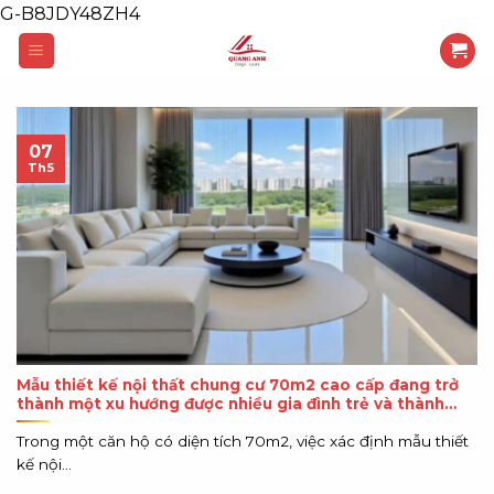
G-B8JDY48ZH4
Skip
to
content
07
Th5
Mẫu thiết kế nội thất chung cư 70m2 cao cấp đang trở
thành một xu hướng được nhiều gia đình trẻ và thành
phố lớn ưu chuộng hiện nay.
Trong một căn hộ có diện tích 70m2, việc xác định mẫu thiết
kế nội...