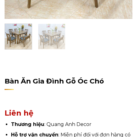
Home
/
Sản Phẩm
/
Nội Thất
/
Nội Thất Phòng Bếp
/
Bàn Ăn Gia Đình
Bàn Ăn Gia Đình Gỗ Óc Chó
Liên hệ
Thương hiệu
: Quang Anh Decor
Hỗ trợ vận chuyển
: Miễn phí đối với đơn hàng có