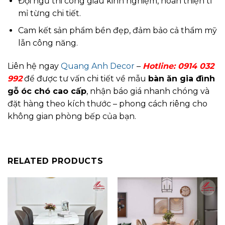
Đội ngũ thi công giàu kinh nghiệm, hoàn thiện tỉ
mỉ từng chi tiết.
Cam kết sản phẩm bền đẹp, đảm bảo cả thẩm mỹ
lẫn công năng.
Liên hệ ngay
Quang Anh Decor
–
Hotline:
0914 032
992
để được tư vấn chi tiết về mẫu
bàn ăn gia đình
gỗ óc chó cao cấp
, nhận báo giá nhanh chóng và
đặt hàng theo kích thước – phong cách riêng cho
không gian phòng bếp của bạn.
RELATED PRODUCTS