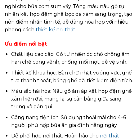
nghi cho bữa cơm sum vầy. Tông màu nâu gỗ tự
nhiên kết hợp đệm ghế bọc da xám sang trọng, tạo
nên điểm nhấn tinh tế, dễ dàng hòa hợp với nhiều
phong cách
thiết kế nội thất
.
Ưu điểm nổi bật
Chất liệu cao cấp: Gỗ tự nhiên óc chó chống ẩm,
hạn chế cong vênh, chống mối mọt, dễ vệ sinh.
Thiết kế khoa học: Bàn chữ nhật vuông vức, ghế
tựa thanh thoát, băng ghế dài tiết kiệm diện tích.
Màu sắc hài hòa: Nâu gỗ ấm áp kết hợp đệm ghế
xám hiện đại, mang lại sự cân bằng giữa sang
trọng và gần gũi.
Công năng tiện ích: Sử dụng thoải mái cho 4–6
người, phù hợp bữa ăn gia đình hằng ngày.
Dễ phối hợp nội thất: Hoàn hảo cho
nội thất