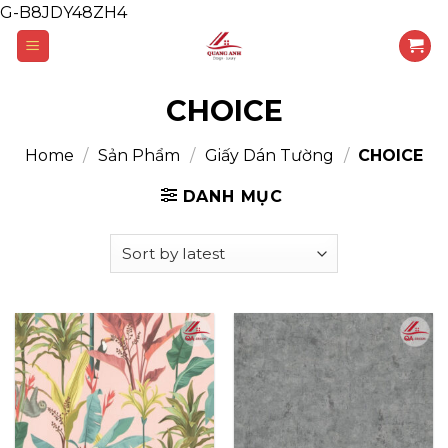
G-B8JDY48ZH4
Skip
to
content
CHOICE
Home
/
Sản Phẩm
/
Giấy Dán Tường
/
CHOICE
DANH MỤC