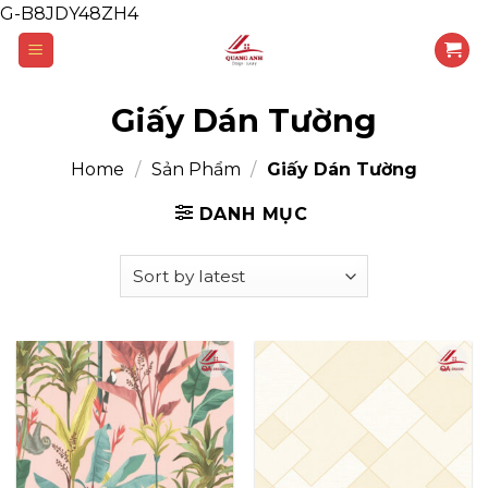
G-B8JDY48ZH4
Skip
to
content
Giấy Dán Tường
Home
/
Sản Phẩm
/
Giấy Dán Tường
DANH MỤC