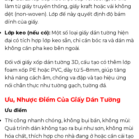
làm từ giấy truyền thống, giấy kraft hoặc vải không
dệt (non-woven). Lớp đế này quyết định độ bám
dính của giấy.
Lớp keo (nếu có):
Một số loại giấy dán tường hiện
đại có tích hợp lớp keo sẵn, chỉ cần bóc ra và dán mà
không cần pha keo bên ngoài.
Đối với giấy xốp dán tường 3D, cấu tạo có thêm lớp
foam xốp PE hoặc PVC, dày từ 5–8mm, giúp tăng
khả năng cách âm, chống va đập và tạo hiệu ứng
nổi chân thực như tường gạch, tường đá.
Ưu, Nhược Điểm Của Giấy Dán Tường
Ưu điểm
Thi công nhanh chóng, không bụi bẩn, không mùi:
Quá trình dán không tạo ra bụi như sơn, không mùi
hóa chất, thích hợp cho nhà đang ở hoặc cần cải tạo