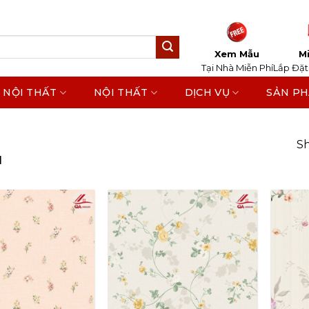
Xem Mẫu
Mi
Tại Nhà Miễn Phí
Lắp Đặt
 NỘI THẤT
NỘI THẤT
DỊCH VỤ
SẢN P
Sh
M