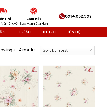
0914.032.992
ễn Phí
Cam Kết
, Vận Chuyển
Bảo Hành Dài Hạn
HẨM
DỰ ÁN
TIN TỨC
LIÊN HỆ
owing all 4 results