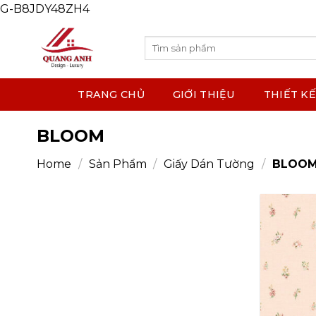
G-B8JDY48ZH4
Skip
to
content
Search
for:
TRANG CHỦ
GIỚI THIỆU
THIẾT KẾ
BLOOM
Home
/
Sản Phẩm
/
Giấy Dán Tường
/
BLOO