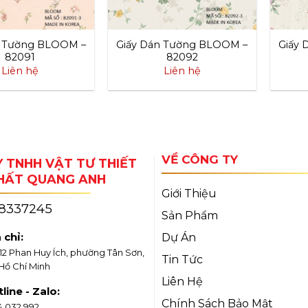
n Tường BLOOM –
Giấy Dán Tường BLOOM –
Giấy
82091
82092
Liên hệ
Liên hệ
VỀ CÔNG TY
 TNHH VẬT TƯ THIẾT
THẤT QUANG ANH
Giới Thiệu
18337245
Sản Phẩm
 chỉ:
Dự Án
/12 Phan Huy Ích, phường Tân Sơn,
Tin Tức
 Hồ Chí Minh
Liên Hệ
line - Zalo:
Chính Sách Bảo Mật
4 032 992