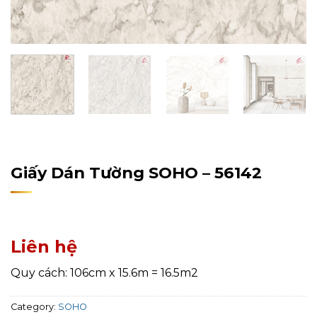
Home
/
Sản Phẩm
/
Giấy Dán Tường
/
SOHO
Giấy Dán Tường SOHO – 56142
Liên hệ
Quy cách: 106cm x 15.6m = 16.5m2
Category:
SOHO