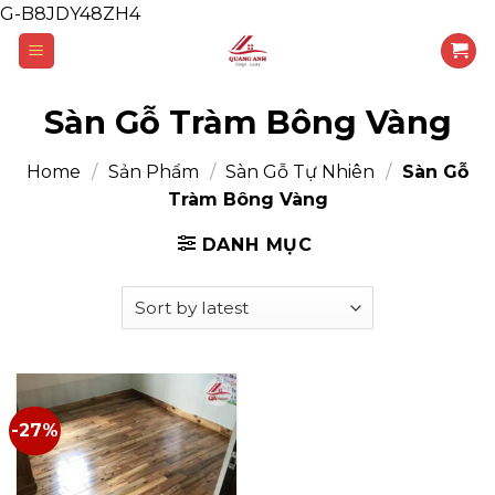
G-B8JDY48ZH4
Skip
to
content
Sàn Gỗ Tràm Bông Vàng
Home
/
Sản Phẩm
/
Sàn Gỗ Tự Nhiên
/
Sàn Gỗ
Tràm Bông Vàng
DANH MỤC
-27%