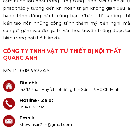
cảm hứng lớn nhất trong từng công trình. Mỗi bước đi từ
phác thảo ý tưởng đến khi hoàn thiện không gian đều là
hành trình đồng hành cùng bạn. Chúng tôi không chỉ
kiến tạo nên những công trình thẩm mỹ, tiện nghi, mà
còn gửi gắm vào đó giá trị văn hóa truyền thống được tái
hiện trong hơi thở hiện đại.
CÔNG TY TNHH VẬT TƯ THIẾT BỊ NỘI THẤT
QUANG ANH
MST:
0318337245
Địa chỉ:
143/12 Phan Huy Ích, phường Tân Sơn, TP. Hồ Chí Minh
Hotline - Zalo:
0914 032 992
Email:
khovansan24h@gmail.com