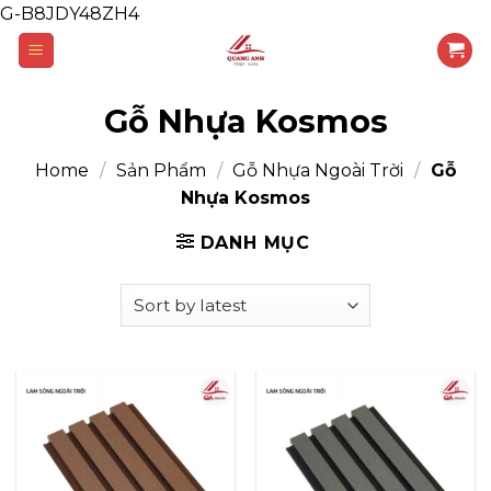
G-B8JDY48ZH4
Skip
to
content
Gỗ Nhựa Kosmos
Home
/
Sản Phẩm
/
Gỗ Nhựa Ngoài Trời
/
Gỗ
Nhựa Kosmos
DANH MỤC