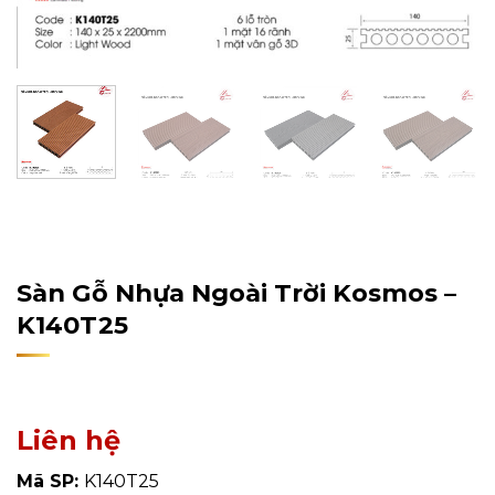
Home
/
Sản Phẩm
/
Gỗ Nhựa Ngoài Trời
/
Gỗ Nhựa
Kosmos
Sàn Gỗ Nhựa Ngoài Trời Kosmos –
K140T25
Liên hệ
Mã SP:
K140T25