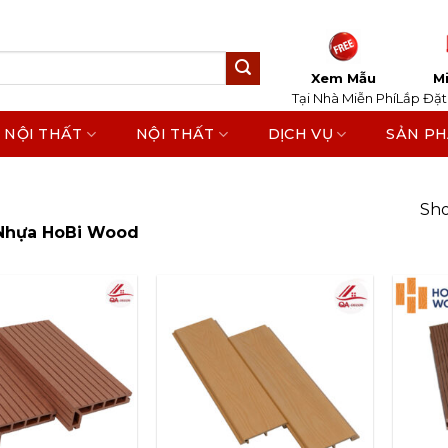
Xem Mẫu
Mi
Tại Nhà Miễn Phí
Lắp Đặt
 NỘI THẤT
NỘI THẤT
DỊCH VỤ
SẢN P
Sho
Nhựa HoBi Wood