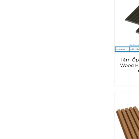
Tấm Ốp 
Wood HB