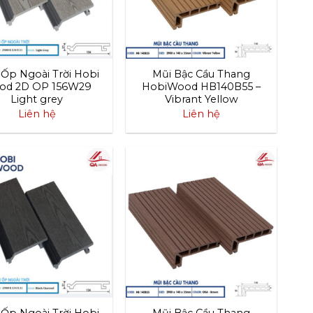
Ốp Ngoài Trời Hobi
Mũi Bậc Cầu Thang
od 2D OP 156W29
HobiWood HB140B55 –
Light grey
Vibrant Yellow
Liên hệ
Liên hệ
Ốp Ngoài Trời Hobi
Mũi Bậc Cầu Thang