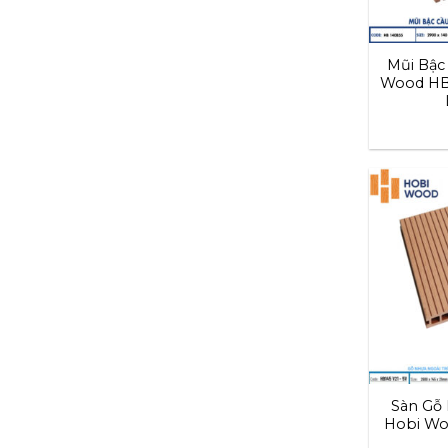
Mũi Bậc
Wood HB1
Sàn Gỗ 
Hobi Wo