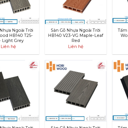
Nhựa Ngoài Trời
Sàn Gỗ Nhựa Ngoài Trời
Tấm 
ood HB140 T25-
HB140 V23-VG Maple-Leaf
Wo
 Light Grey
Red
Liên hệ
Liên hệ
Nhựa Ngoài Trời
Sàn Gỗ Nhựa Ngoài Trời
Tấm 