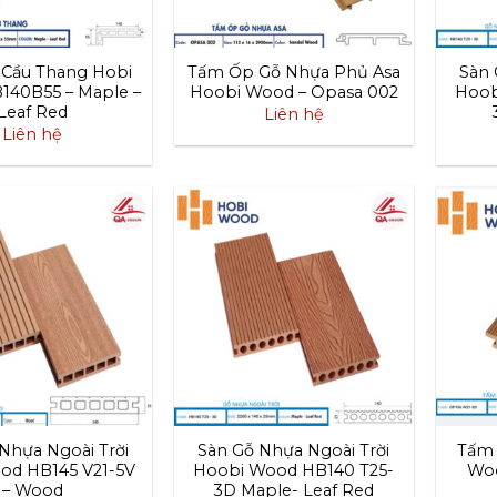
 Cầu Thang Hobi
Tấm Ốp Gỗ Nhựa Phủ Asa
Sàn 
40B55 – Maple –
Hoobi Wood – Opasa 002
Hoob
Leaf Red
Liên hệ
Liên hệ
Nhựa Ngoài Trời
Sàn Gỗ Nhựa Ngoài Trời
Tấm 
od HB145 V21-5V
Hoobi Wood HB140 T25-
Woo
– Wood
3D Maple- Leaf Red