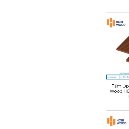
Tấm Ốp 
Wood HB