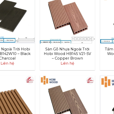
Ngoài Trời Hobi
Sàn Gỗ Nhựa Ngoài Trời
Tấm 
142W10 – Black
Hobi Wood HB145 V21-5V
Woo
Charcoal
– Copper Brown
Liên hệ
Liên hệ