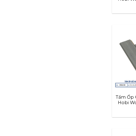
Tấm Ốp 
Hobi Wo