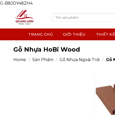
G-B8JDY48ZH4
Skip
to
content
Search
for:
TRANG CHỦ
GIỚI THIỆU
THIẾT KẾ
Gỗ Nhựa HoBi Wood
Home
/
Sản Phẩm
/
Gỗ Nhựa Ngoài Trời
/
Gỗ 