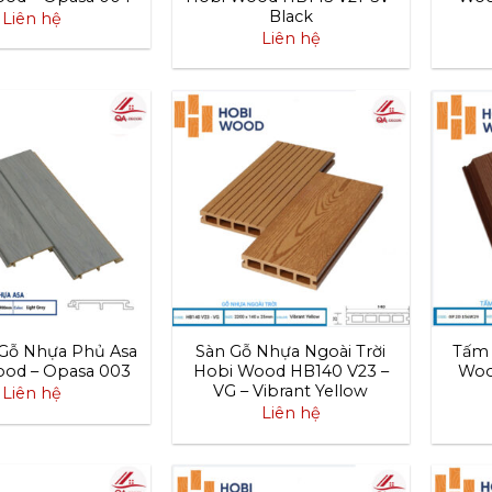
Black
Liên hệ
Liên hệ
Gỗ Nhựa Phủ Asa
Sàn Gỗ Nhựa Ngoài Trời
Tấm 
od – Opasa 003
Hobi Wood HB140 V23 –
Woo
VG – Vibrant Yellow
Liên hệ
Liên hệ