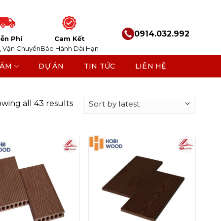
0914.032.992
ễn Phí
Cam Kết
, Vận Chuyển
Bảo Hành Dài Hạn
HẨM
DỰ ÁN
TIN TỨC
LIÊN HỆ
wing all 43 results