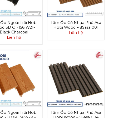
Ốp Ngoài Trời Hobi
Tấm Ốp Gỗ Nhựa Phủ Asa
d 3D OP156 W21-
Hobi Wood – 8Sasa 001
Black Charcoal
Liên hệ
Liên hệ
Ốp Ngoài Trời Hobi
Tấm Ốp Gỗ Nhựa Phủ Asa
d 2D OP 156W29 –
Hobi Wood – 5Sasa 004