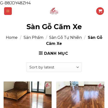
G-B8JDY48ZH4
Skip
to
content
Sàn Gỗ Căm Xe
Home
/
Sản Phẩm
/
Sàn Gỗ Tự Nhiên
/
Sàn Gỗ
Căm Xe
DANH MỤC