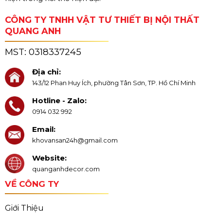
CÔNG TY TNHH VẬT TƯ THIẾT BỊ NỘI THẤT
QUANG ANH
MST:
0318337245
Địa chỉ:
143/12 Phan Huy Ích, phường Tân Sơn, TP. Hồ Chí Minh
Hotline - Zalo:
0914 032 992
Email:
khovansan24h@gmail.com
Website:
quanganhdecor.com
VỀ CÔNG TY
Giới Thiệu