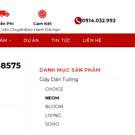
0914.032.992
ễn Phí
Cam Kết
, Vận Chuyển
Bảo Hành Dài Hạn
HẨM
DỰ ÁN
TIN TỨC
LIÊN HỆ
88575
DANH MỤC SẢN PHẨM
Giấy Dán Tường
CHOICE
NEOM
BLOOM
LIVING
SOHO