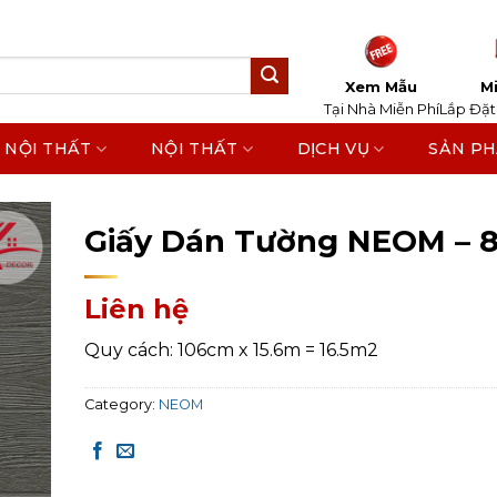
Xem Mẫu
Mi
Tại Nhà Miễn Phí
Lắp Đặt
 NỘI THẤT
NỘI THẤT
DỊCH VỤ
SẢN P
Home
/
Sản Phẩm
/
Giấy Dán Tường
/
NEOM
Giấy Dán Tường NEOM – 
Liên hệ
Quy cách: 106cm x 15.6m = 16.5m2
Category:
NEOM