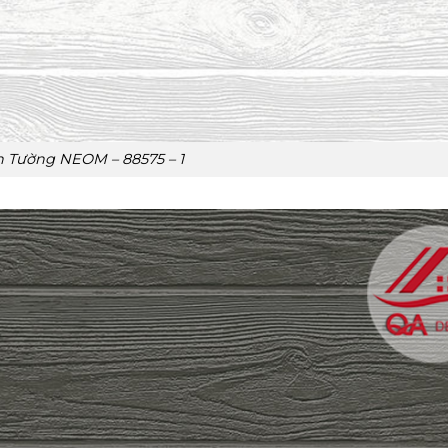
n Tường NEOM – 88575 – 1