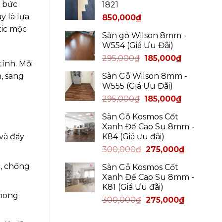
g bức
1821
y là lựa
850,000
₫
tic mộc
Sàn gỗ Wilson 8mm -
W554 (Giá Ưu Đãi)
295,000
₫
185,000
₫
ính. Mỗi
Sàn Gỗ Wilson 8mm -
, sang
W555 (Giá Ưu Đãi)
295,000
₫
185,000
₫
Sàn Gỗ Kosmos Cốt
Xanh Đế Cao Su 8mm -
K84 (Giá ưu đãi)
và đầy
300,000
₫
275,000
₫
, chống
Sàn Gỗ Kosmos Cốt
Xanh Đế Cao Su 8mm -
K81 (Giá Ưu đãi)
phong
300,000
₫
275,000
₫