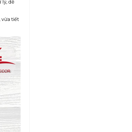
lý, dễ
vừa tiết