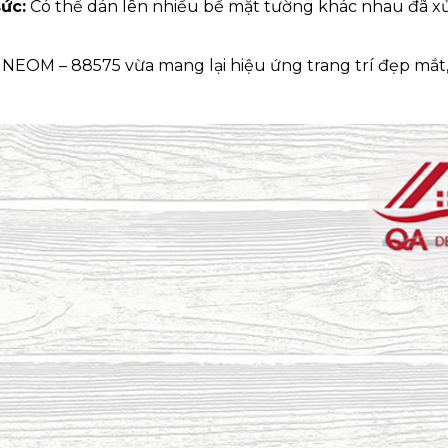
ức:
Có thể dán lên nhiều bề mặt tường khác nhau đã xử 
NEOM – 88575 vừa mang lại hiệu ứng trang trí đẹp mắt, 