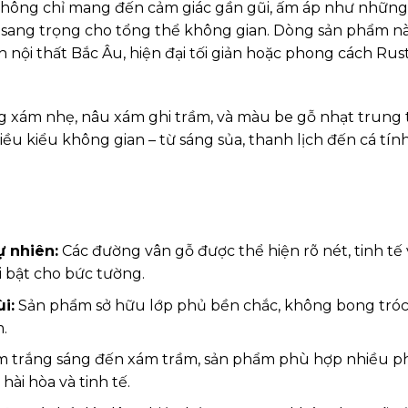
 không chỉ mang đến cảm giác gần gũi, ấm áp như nhữn
ự sang trọng cho tổng thể không gian. Dòng sản phẩm nà
nội thất Bắc Âu, hiện đại tối giản hoặc phong cách Rus
xám nhẹ, nâu xám ghi trầm, và màu be gỗ nhạt trung t
u kiểu không gian – từ sáng sủa, thanh lịch đến cá tính
ự nhiên:
Các đường vân gỗ được thể hiện rõ nét, tinh tế 
 bật cho bức tường.
i:
Sản phẩm sở hữu lớp phủ bền chắc, không bong tróc
.
 trắng sáng đến xám trầm, sản phẩm phù hợp nhiều 
ài hòa và tinh tế.