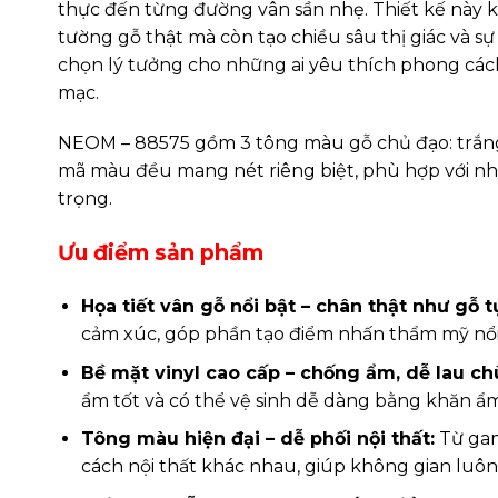
thực đến từng đường vân sần nhẹ. Thiết kế này
tường gỗ thật mà còn tạo chiều sâu thị giác và s
chọn lý tưởng cho những ai yêu thích phong cách 
mạc.
NEOM – 88575 gồm 3 tông màu gỗ chủ đạo: trắng 
mã màu đều mang nét riêng biệt, phù hợp với nhiề
trọng.
Ưu điểm sản phẩm
Họa tiết vân gỗ nổi bật – chân thật như gỗ t
cảm xúc, góp phần tạo điểm nhấn thẩm mỹ nổi
Bề mặt vinyl cao cấp – chống ẩm, dễ lau chù
ẩm tốt và có thể vệ sinh dễ dàng bằng khăn ẩm
Tông màu hiện đại – dễ phối nội thất:
Từ gam
cách nội thất khác nhau, giúp không gian luôn h