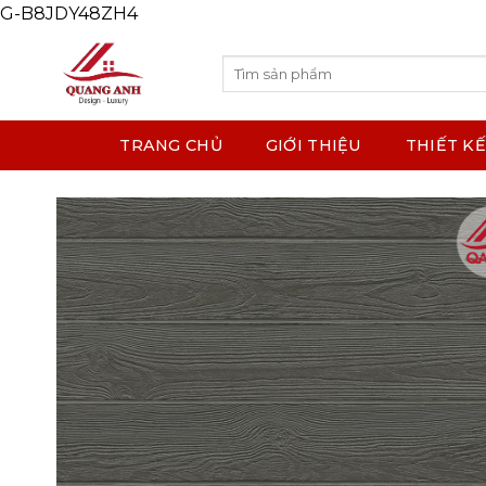
G-B8JDY48ZH4
Skip
to
content
Search
for:
TRANG CHỦ
GIỚI THIỆU
THIẾT KẾ