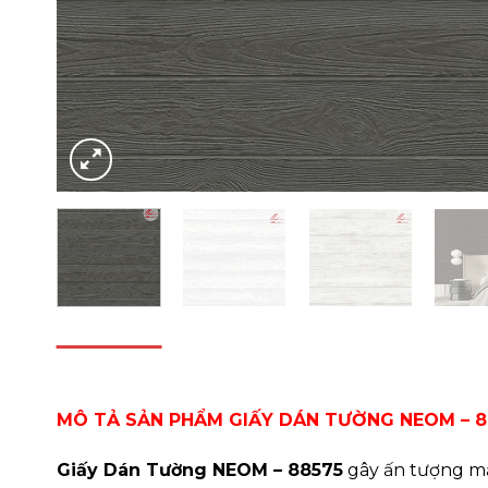
DESCRIPTION
REVIEWS (0)
MÔ TẢ SẢN PHẨM GIẤY DÁN TƯỜNG NEOM – 88
Giấy Dán Tường NEOM – 88575
gây ấn tượng mạ