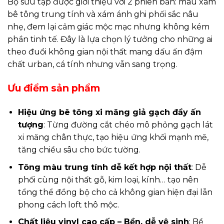
Bộ sưu tập được giới thiệu với 2 phiên bản: màu xám
bê tông trung tính và xám ánh ghi phối sắc nâu
nhẹ, đem lại cảm giác mộc mạc nhưng không kém
phần tinh tế. Đây là lựa chọn lý tưởng cho những ai
theo đuổi không gian nội thất mang dấu ấn đậm
chất urban, cá tính nhưng vẫn sang trọng.
Ưu điểm sản phẩm
Hiệu ứng bê tông xi măng giả gạch đầy ấn
tượng
: Từng đường cắt chéo mô phỏng gạch lát
xi măng chân thực, tạo hiệu ứng khối mạnh mẽ,
tăng chiều sâu cho bức tường.
Tông màu trung tính dễ kết hợp nội thất
: Dễ
phối cùng nội thất gỗ, kim loại, kính… tạo nên
tổng thể đồng bộ cho cả không gian hiện đại lẫn
phong cách loft thô mộc.
Chất liệu vinyl cao cấp – Bền, dễ vệ sinh
: Bề