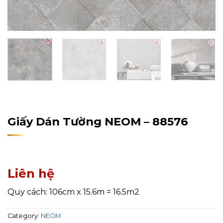
Home
/
Sản Phẩm
/
Giấy Dán Tường
/
NEOM
Giấy Dán Tường NEOM – 88576
Liên hệ
Quy cách: 106cm x 15.6m = 16.5m2
Category:
NEOM