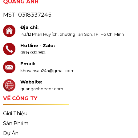
QUANG ANH
MST:
0318337245
Địa chỉ:
143/12 Phan Huy Ích, phường Tân Sơn, TP. Hồ Chí Minh
Hotline - Zalo:
0914 032 992
Email:
khovansan24h@gmail.com
Website:
quanganhdecor.com
VỀ CÔNG TY
Giới Thiệu
Sản Phẩm
Dự Án