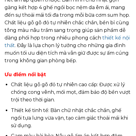
gàng kết hợp 4 ghế ngồi bọc nệm da êm ái, mang
đến sự thoải mái tối đa trong mỗi bữa cơm sum họp.
Chất liệu gỗ gõ đỏ tự nhiên chắc chắn, bền bỉ cùng
tông màu nâu trầm sang trọng giúp sản phẩm dễ
dàng phối hợp trong nhiều phong cách
thiết kế nội
thất
. Đây là lựa chọn lý tưởng cho những gia đình
muốn tối ưu diện tích mà vẫn giữ được sự ấm cúng
trong không gian phòng bếp.
Ưu điểm nổi bật
Chất liệu gỗ gõ đỏ tự nhiên cao cấp: Được xử lý
chống cong vênh, mối mọt, đảm bảo độ bền vượt
trội theo thời gian.
Thiết kế tinh tế: Bàn chữ nhật chắc chắn, ghế
ngồi tựa lưng vừa vặn, tạo cảm giác thoải mái khi
sử dụng.
Gam màu hài hòa: Nâu gỗ ấm áp kết hợp đệm