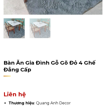
Home
/
Sản Phẩm
/
Nội Thất
/
Nội Thất Phòng Bếp
/
Bàn Ăn Gia Đình
Bàn Ăn Gia Đình Gỗ Gõ Đỏ 4 Ghế
Đẳng Cấp
Liên hệ
Thương hiệu
: Quang Anh Decor