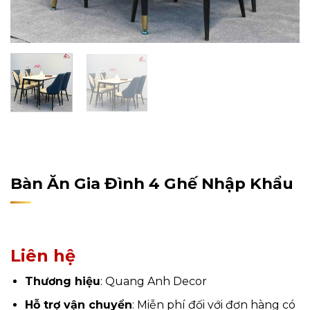
Home
/
Sản Phẩm
/
Nội Thất
/
Nội Thất Phòng Bếp
/
Bàn Ăn Gia Đình
Bàn Ăn Gia Đình 4 Ghế Nhập Khẩu
Liên hệ
Thương hiệu
: Quang Anh Decor
Hỗ trợ vận chuyển
: Miễn phí đối với đơn hàng có