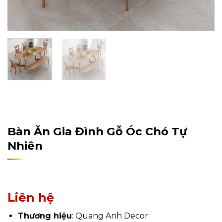
Home
/
Sản Phẩm
/
Nội Thất
/
Nội Thất Phòng Bếp
/
Bàn Ăn Gia Đình
Bàn Ăn Gia Đình Gỗ Óc Chó Tự
Nhiên
Liên hệ
Thương hiệu
: Quang Anh Decor