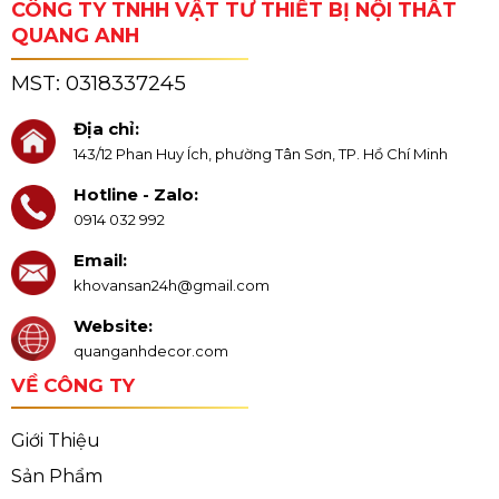
CÔNG TY TNHH VẬT TƯ THIẾT BỊ NỘI THẤT
QUANG ANH
MST:
0318337245
Địa chỉ:
143/12 Phan Huy Ích, phường Tân Sơn, TP. Hồ Chí Minh
Hotline - Zalo:
0914 032 992
Email:
khovansan24h@gmail.com
Website:
quanganhdecor.com
VỀ CÔNG TY
Giới Thiệu
Sản Phẩm