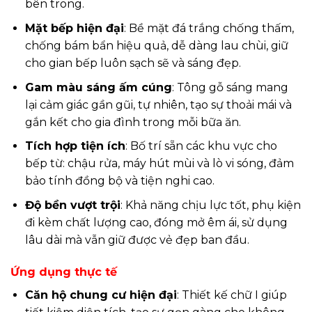
bên trong.
Mặt bếp hiện đại
: Bề mặt đá trắng chống thấm,
chống bám bẩn hiệu quả, dễ dàng lau chùi, giữ
cho gian bếp luôn sạch sẽ và sáng đẹp.
Gam màu sáng ấm cúng
: Tông gỗ sáng mang
lại cảm giác gần gũi, tự nhiên, tạo sự thoải mái và
gắn kết cho gia đình trong mỗi bữa ăn.
Tích hợp tiện ích
: Bố trí sẵn các khu vực cho
bếp từ: chậu rửa, máy hút mùi và lò vi sóng, đảm
bảo tính đồng bộ và tiện nghi cao.
Độ bền vượt trội
: Khả năng chịu lực tốt, phụ kiện
đi kèm chất lượng cao, đóng mở êm ái, sử dụng
lâu dài mà vẫn giữ được vẻ đẹp ban đầu.
Ứng dụng thực tế
Căn hộ chung cư hiện đại
: Thiết kế chữ I giúp