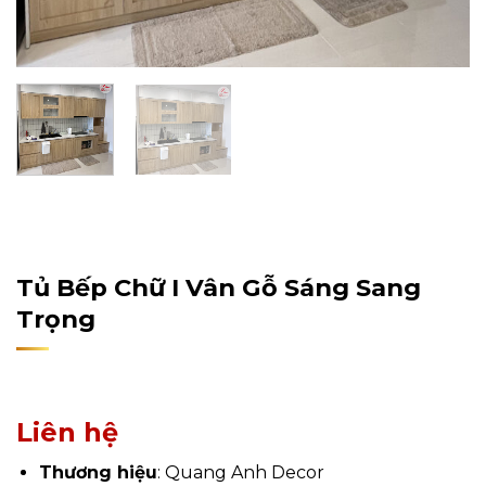
Home
/
Sản Phẩm
/
Nội Thất
/
Nội Thất Phòng Bếp
/
Tủ
Bếp
Tủ Bếp Chữ I Vân Gỗ Sáng Sang
Trọng
Liên hệ
Thương hiệu
: Quang Anh Decor