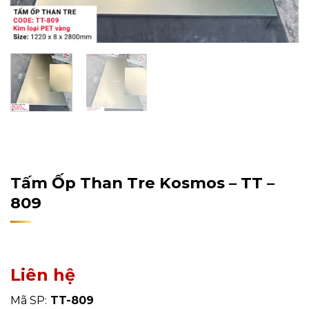
Home
/
Sản Phẩm
/
Tấm Ốp Tường, Trần
/
Tấm Ốp Than
Tre
Tấm Ốp Than Tre Kosmos – TT –
809
Liên hệ
Mã SP:
TT-809