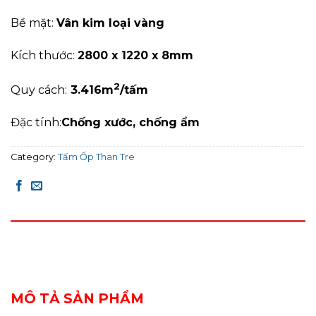
Bề mặt:
Vân kim loại vàng
Kích thước:
2800 x 1220 x 8mm
2
Quy cách:
3
.416
m
/tấm
Đặc tính:
C
hống xước, c
hống ẩm
Category:
Tấm Ốp Than Tre
DESCRIPTION
REVIEWS (0)
MÔ TẢ SẢN PHẨM