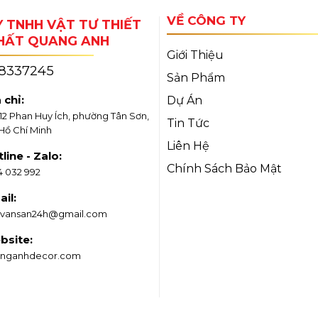
VỀ CÔNG TY
 TNHH VẬT TƯ THIẾT
THẤT QUANG ANH
Giới Thiệu
18337245
Sản Phẩm
 chỉ:
Dự Án
/12 Phan Huy Ích, phường Tân Sơn,
Tin Tức
 Hồ Chí Minh
Liên Hệ
line - Zalo:
Chính Sách Bảo Mật
4 032 992
il:
vansan24h@gmail.com
bsite:
nganhdecor.com