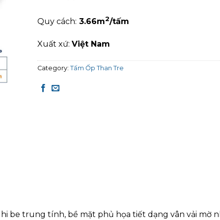
2
Quy cách:
3
.66
m
/tấm
Xuất xứ:
Việt Nam
Category:
Tấm Ốp Than Tre
 be trung tính, bề mặt phủ họa tiết dạng vân vải mờ n