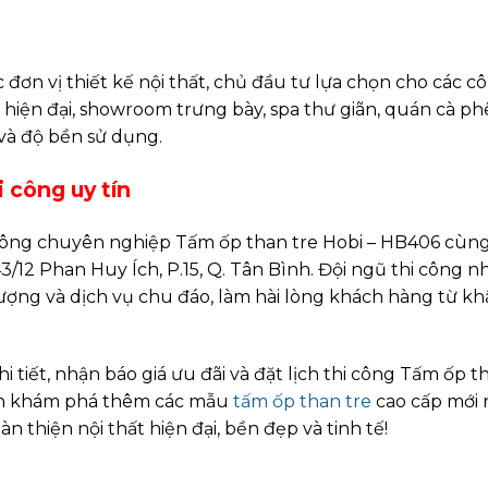
ơn vị thiết kế nội thất, chủ đầu tư lựa chọn cho các c
 hiện đại, showroom trưng bày, spa thư giãn, quán cà ph
và độ bền sử dụng.
 công uy tín
công chuyên nghiệp Tấm ốp than tre Hobi – HB406 cùn
3/12 Phan Huy Ích, P.15, Q. Tân Bình. Đội ngũ thi công 
ợng và dịch vụ chu đáo, làm hài lòng khách hàng từ kh
i tiết, nhận báo giá ưu đãi và đặt lịch thi công Tấm ốp t
ên khám phá thêm các mẫu
tấm ốp than tre
cao cấp mới n
n thiện nội thất hiện đại, bền đẹp và tinh tế!