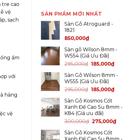
 tre cao
dễ vệ
SẢN PHẨM MỚI NHẤT
áp, sạch
Sàn Gỗ Atroguard -
1821
850,000
₫
Sàn gỗ Wilson 8mm -
W554 (Giá Ưu Đãi)
chống ẩm
295,000
₫
185,000
₫
Sàn Gỗ Wilson 8mm -
ợp với
W555 (Giá Ưu Đãi)
295,000
₫
185,000
₫
hà hàng
Sàn Gỗ Kosmos Cốt
Xanh Đế Cao Su 8mm -
K84 (Giá ưu đãi)
iệc vệ
300,000
₫
275,000
₫
Sàn Gỗ Kosmos Cốt
Xanh Đế Cao Su 8mm -