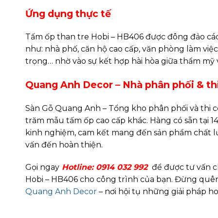
Ứng dụng thực tế
Tấm ốp than tre Hobi – HB406 được đông đảo các đ
như: nhà phố, căn hộ cao cấp, văn phòng làm việc
trọng… nhờ vào sự kết hợp hài hòa giữa thẩm mỹ 
Quang Anh Decor – Nhà phân phối & thi
Sàn Gỗ Quang Anh – Tổng kho phân phối và thi 
trăm mẫu tấm ốp cao cấp khác. Hàng có sẵn tại 14
kinh nghiệm, cam kết mang đến sản phẩm chất lư
vấn đến hoàn thiện.
Gọi ngay
Hotline: 0914 032 992
để được tư vấn ch
Hobi – HB406 cho công trình của bạn. Đừng qu
Quang Anh Decor
– nơi hội tụ những giải pháp hoà