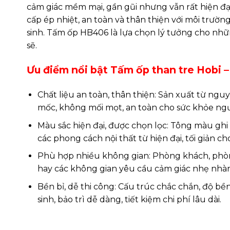
cảm giác mềm mại, gần gũi nhưng vẫn rất hiện đại
cấp ép nhiệt, an toàn và thân thiện với môi trườ
sinh. Tấm ốp HB406 là lựa chọn lý tưởng cho nhữn
sẽ.
Ưu điểm nổi bật Tấm ốp than tre Hobi 
Chất liệu an toàn, thân thiện: Sản xuất từ ngu
mốc, không mối mọt, an toàn cho sức khỏe ng
Màu sắc hiện đại, được chọn lọc: Tông màu ghi 
các phong cách nội thất từ hiện đại, tối giản c
Phù hợp nhiều không gian: Phòng khách, phòn
hay các không gian yêu cầu cảm giác nhẹ nhàng
Bền bỉ, dễ thi công: Cấu trúc chắc chắn, độ bề
sinh, bảo trì dễ dàng, tiết kiệm chi phí lâu dài.