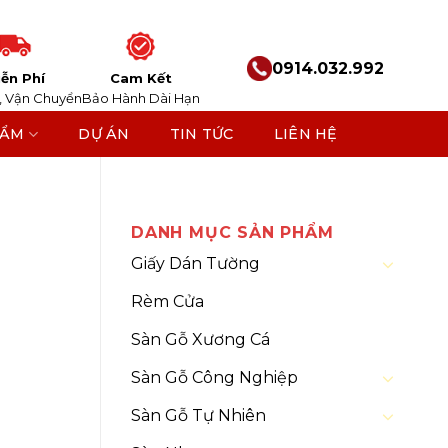
0914.032.992
ễn Phí
Cam Kết
, Vận Chuyển
Bảo Hành Dài Hạn
HẨM
DỰ ÁN
TIN TỨC
LIÊN HỆ
Than Tre
DANH MỤC SẢN PHẨM
Giấy Dán Tường
Rèm Cửa
Sàn Gỗ Xương Cá
Sàn Gỗ Công Nghiệp
Sàn Gỗ Tự Nhiên