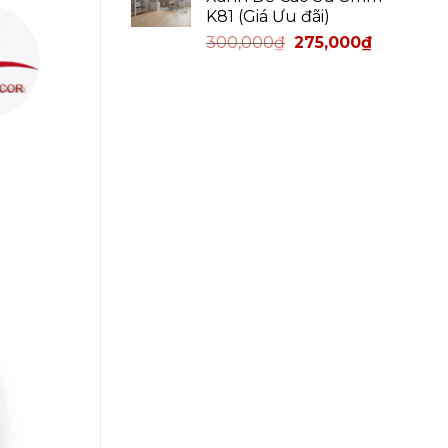
K81 (Giá Ưu đãi)
300,000
₫
275,000
₫