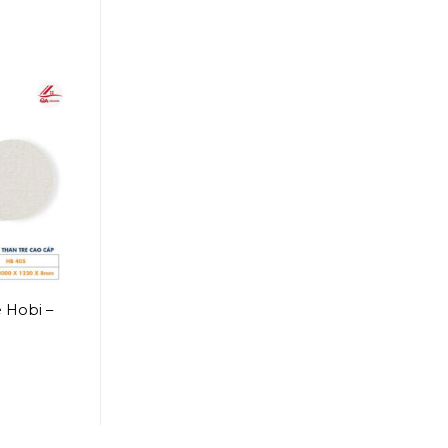
 Hobi –