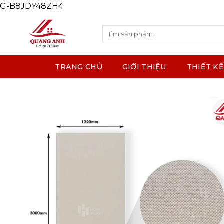
G-B8JDY48ZH4
Skip
to
content
Search
for:
TRANG CHỦ
GIỚI THIỆU
THIẾT KẾ