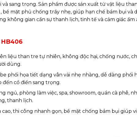
 và sang trọng. Sản phẩm được sản xuất từ vật liệu than
ng, bề mặt phủ chống trầy nhẹ, giúp hạn chế bám bụi và 
g không gian cần sự thanh lịch, tinh tế và cảm giác ấm 
– HB406
yên liệu than tre tự nhiên, không độc hại, chống nước, 
ười dùng.
be phối họa tiết dạng vân vải nhẹ nhàng, dễ dàng phối h
ho đến cổ điển sang trọng.
g ngủ, phòng làm việc, spa, showroom, quán cà phê, n
, thanh lịch.
n cao, thi công nhanh gọn, bề mặt chống bám bụi giúp v