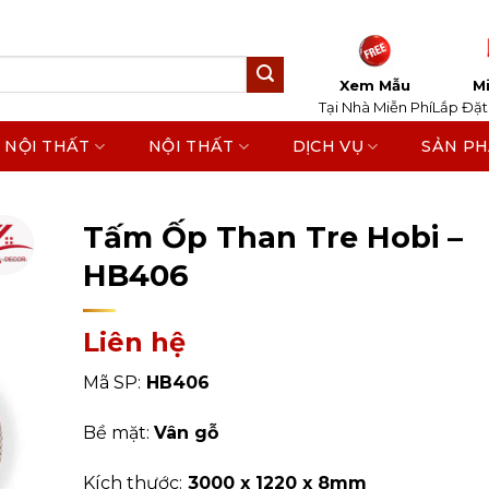
Xem Mẫu
Mi
Tại Nhà Miễn Phí
Lắp Đặt
 NỘI THẤT
NỘI THẤT
DỊCH VỤ
SẢN P
Home
/
Sản Phẩm
/
Tấm Ốp Tường, Trần
/
Tấm Ốp 
Tấm Ốp Than Tre Hobi –
HB406
Liên hệ
Mã SP:
HB406
Bề mặt:
Vân gỗ
Kích thước:
3000 x 1220 x 8mm