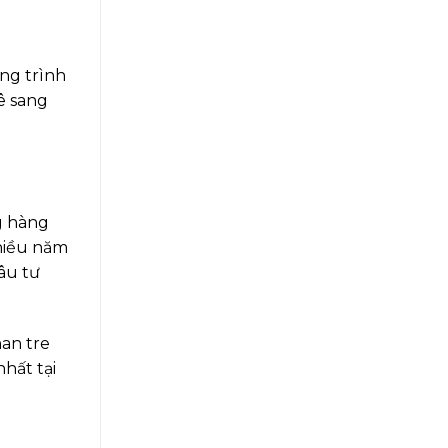
ông trình
ê sang
g hàng
nhiều năm
âu tư
han tre
hất tại