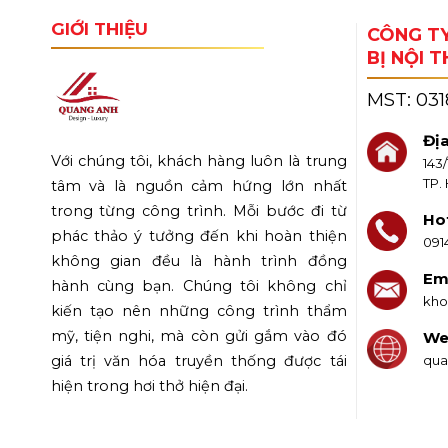
GIỚI THIỆU
CÔNG TY
BỊ NỘI 
MST:
03
Địa
Với chúng tôi, khách hàng luôn là trung
143
TP.
tâm và là nguồn cảm hứng lớn nhất
trong từng công trình. Mỗi bước đi từ
Hot
phác thảo ý tưởng đến khi hoàn thiện
091
không gian đều là hành trình đồng
Ema
hành cùng bạn. Chúng tôi không chỉ
kho
kiến tạo nên những công trình thẩm
mỹ, tiện nghi, mà còn gửi gắm vào đó
We
qua
giá trị văn hóa truyền thống được tái
hiện trong hơi thở hiện đại.