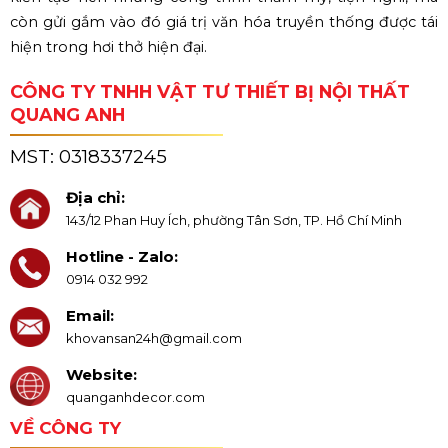
còn gửi gắm vào đó giá trị văn hóa truyền thống được tái
hiện trong hơi thở hiện đại.
CÔNG TY TNHH VẬT TƯ THIẾT BỊ NỘI THẤT
QUANG ANH
MST:
0318337245
Địa chỉ:
143/12 Phan Huy Ích, phường Tân Sơn, TP. Hồ Chí Minh
Hotline - Zalo:
0914 032 992
Email:
khovansan24h@gmail.com
Website:
quanganhdecor.com
VỀ CÔNG TY