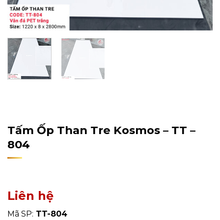
Home
/
Sản Phẩm
/
Tấm Ốp Tường, Trần
/
Tấm Ốp Than
Tre
Tấm Ốp Than Tre Kosmos – TT –
804
Liên hệ
Mã SP:
TT-804