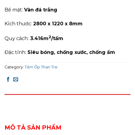
Bề mặt:
Vân đá trắng
Kích thước:
2800 x 1220 x 8mm
2
Quy cách:
3
.416
m
/tấm
Đặc tính:
Siêu bóng, chống xước, c
hống ẩm
Category:
Tấm Ốp Than Tre
DESCRIPTION
REVIEWS (0)
MÔ TẢ SẢN PHẨM