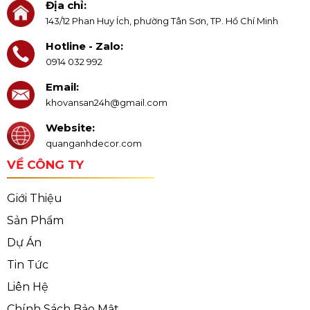
Địa chỉ:
143/12 Phan Huy Ích, phường Tân Sơn, TP. Hồ Chí Minh
Hotline - Zalo:
0914 032 992
Email:
khovansan24h@gmail.com
Website:
quanganhdecor.com
VỀ CÔNG TY
Giới Thiệu
Sản Phẩm
Dự Án
Tin Tức
Liên Hệ
Chính Sách Bảo Mật