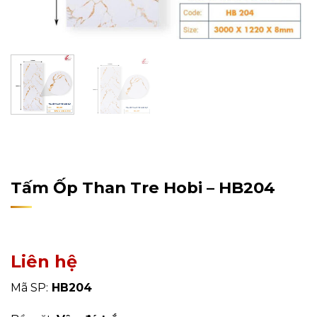
Home
/
Sản Phẩm
/
Tấm Ốp Tường, Trần
/
Tấm Ốp Than
Tre
Tấm Ốp Than Tre Hobi – HB204
Liên hệ
Mã SP:
HB204