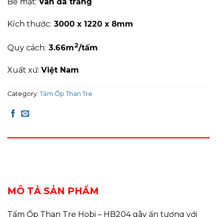
Bề mặt:
Vân đá trắng
Kích thước:
3000 x 1220 x 8mm
2
Quy cách:
3
.66
m
/tấm
Xuất xứ:
Việt Nam
Category:
Tấm Ốp Than Tre
DESCRIPTION
REVIEWS (0)
MÔ TẢ SẢN PHẨM
Tấm Ốp Than Tre Hobi – HB204 gây ấn tượng với