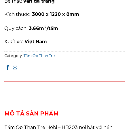
Bề mặt:
Vân đá trắng
Kích thước:
3000 x 1220 x 8mm
2
Quy cách:
3
.66
m
/tấm
Xuất xứ:
Việt Nam
Category:
Tấm Ốp Than Tre
DESCRIPTION
REVIEWS (0)
MÔ TẢ SẢN PHẨM
Tấm Ốp Than Tre Hobi – HB203 nổi bật với nền