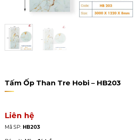
Home
/
Sản Phẩm
/
Tấm Ốp Tường, Trần
/
Tấm Ốp Than
Tre
Tấm Ốp Than Tre Hobi – HB203
Liên hệ
Mã SP:
HB203