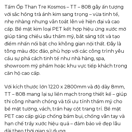
Tấm Ốp Than Tre Kosmos – TT – 808 gây ấn tượng
với sắc hồng trà ánh kim sang trọng – vừa tinh tế,
nhẹ nhàng nhưng vẫn toát lên vẻ hiện đại và cao
cấp. Bề mặt kim loại PET kết hợp hiệu ứng xước mờ
giúp tăng chiều sâu thẩm mỹ, bắt sáng tốt và tạo
điểm nhấn nổi bật cho không gian nội thất. Đây là
tông màu độc đáo, phù hợp với các công trình yêu
cầu sự phá cách tinh tế như nhà hàng, spa,
showroom mỹ phẩm hoặc khu vực tiếp khách trong
căn hộ cao cấp.
Với kích thước lớn 1220 x 2800mm và độ dày 8mm,
TT – 808 mang lại sự liền mạch trong thiết kế – giúp
thi công nhanh chóng và tối ưu tính thẩm mỹ cho
bề mặt tường, vách, trần hay cột trang trí. Bề mặt
PET cao cấp giúp chống bám bụi, chống vân tay và
hạn chế trầy xước hiệu quả – đảm bảo vẻ đẹp lâu
dài theo thời gian sử dụng.