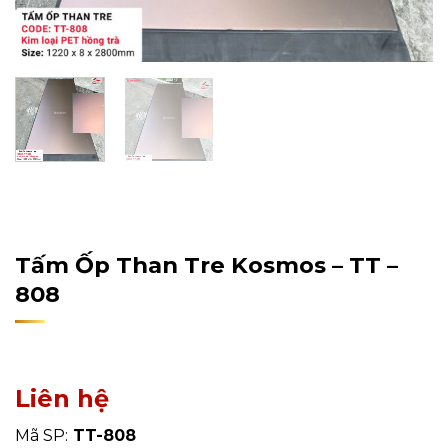
Home
/
Sản Phẩm
/
Tấm Ốp Tường, Trần
/
Tấm Ốp Than
Tre
Tấm Ốp Than Tre Kosmos – TT –
808
Liên hệ
Mã SP:
TT-808