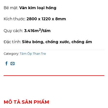
Bề mặt:
Vân kim loại hồng
Kích thước:
2800 x 1220 x 8mm
2
Quy cách:
3
.416
m
/tấm
Đặc tính:
Siêu bóng, chống xước, c
hống ẩm
Category:
Tấm Ốp Than Tre
DESCRIPTION
REVIEWS (0)
MÔ TẢ SẢN PHẨM