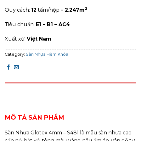
2
Quy cách:
12
tấm/hộp =
2
.247
m
Tiêu chuẩn:
E1 – B1 – AC4
Xuất xứ:
Việt Nam
Category:
Sàn Nhựa Hèm Khóa
DESCRIPTION
REVIEWS (0)
MÔ TẢ SẢN PHẨM
Sàn Nhựa Glotex 4mm – S481 là mẫu sàn nhựa cao
cấp nổi bật với tông màu vàng nâu ấm áp, vân gỗ tự