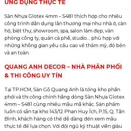
ỨNG DỤNG THỰC TẾ
Sàn Nhựa Glotex 4mm – S481 thích hợp cho nhiều
công trình dân dụng lẫn thương mại như nhà ở, căn
hộ, biệt thự, showroom, spa, salon làm đẹp, văn
phòng công ty, quán cà phê, studio… phù hợp với
những không gian yêu cầu cao về thẩm mỹ, độ bền
và an toàn.
QUANG ANH DECOR – NHÀ PHÂN PHỐI
& THI CÔNG UY TÍN
Tại TP.HCM, Sàn Gỗ Quang Anh là tổng kho phân
phối và thi công chính hãng dòng Sàn Nhựa Glotex
4mm – S481 cùng nhiều mẫu mã khác. Sản phẩm
luôn có sẵn tại kho 143/12 Phan Huy Ích, P.15, Q. Tân
Bình, khách hàng có thể dễ dàng đến xem mẫu
thực tế để lựa chọn. Với đội ngũ kỹ thuật viên giàu