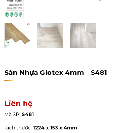
Home
/
Sản Phẩm
/
Sàn Nhựa
/
Sàn Nhựa Hèm Khóa
Sàn Nhựa Glotex 4mm – S481
Liên hệ
Mã SP:
S481
Kích thước:
1224 x 153 x 4mm