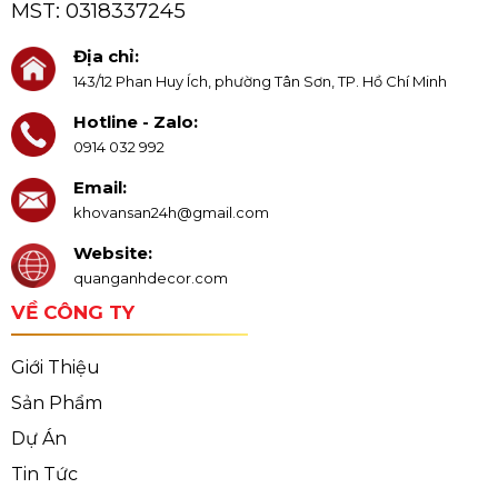
MST:
0318337245
Địa chỉ:
143/12 Phan Huy Ích, phường Tân Sơn, TP. Hồ Chí Minh
Hotline - Zalo:
0914 032 992
Email:
khovansan24h@gmail.com
Website:
quanganhdecor.com
VỀ CÔNG TY
Giới Thiệu
Sản Phẩm
Dự Án
Tin Tức