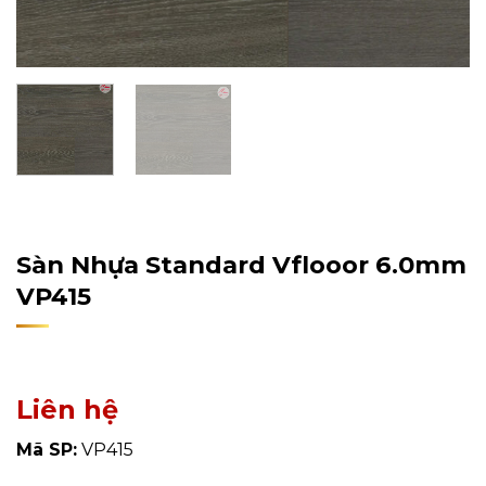
Home
/
Sản Phẩm
/
Sàn Nhựa
/
Sàn Nhựa Hèm Khóa
Sàn Nhựa Standard Vflooor 6.0mm
VP415
Liên hệ
Mã SP:
VP415