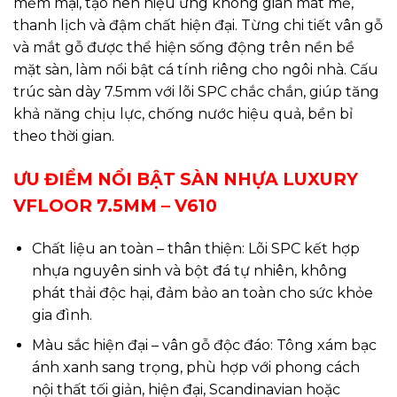
mềm mại, tạo nên hiệu ứng không gian mát mẻ,
thanh lịch và đậm chất hiện đại. Từng chi tiết vân gỗ
và mắt gỗ được thể hiện sống động trên nền bề
mặt sàn, làm nổi bật cá tính riêng cho ngôi nhà. Cấu
trúc sàn dày 7.5mm với lõi SPC chắc chắn, giúp tăng
khả năng chịu lực, chống nước hiệu quả, bền bỉ
theo thời gian.
ƯU ĐIỂM NỔI BẬT SÀN NHỰA LUXURY
VFLOOR 7.5MM – V610
Chất liệu an toàn – thân thiện: Lõi SPC kết hợp
nhựa nguyên sinh và bột đá tự nhiên, không
phát thải độc hại, đảm bảo an toàn cho sức khỏe
gia đình.
Màu sắc hiện đại – vân gỗ độc đáo: Tông xám bạc
ánh xanh sang trọng, phù hợp với phong cách
nội thất tối giản, hiện đại, Scandinavian hoặc