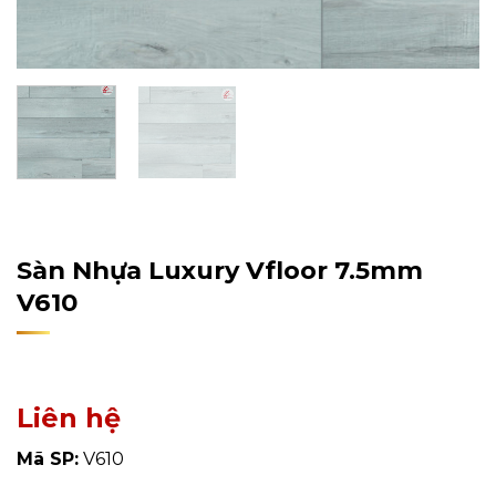
Home
/
Sản Phẩm
/
Sàn Nhựa
/
Sàn Nhựa Hèm Khóa
Sàn Nhựa Luxury Vfloor 7.5mm
V610
Liên hệ
Mã SP:
V610