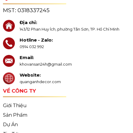
MST:
0318337245
Địa chỉ:
143/12 Phan Huy Ích, phường Tân Sơn, TP. Hồ Chí Minh
Hotline - Zalo:
0914 032 992
Email:
khovansan24h@gmail.com
Website:
quanganhdecor.com
VỀ CÔNG TY
Giới Thiệu
Sản Phẩm
Dự Án