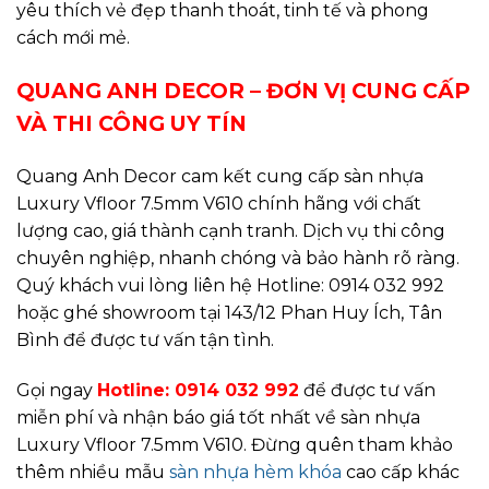
yêu thích vẻ đẹp thanh thoát, tinh tế và phong
cách mới mẻ.
QUANG ANH DECOR – ĐƠN VỊ CUNG CẤP
VÀ THI CÔNG UY TÍN
Quang Anh Decor cam kết cung cấp sàn nhựa
Luxury Vfloor 7.5mm V610 chính hãng với chất
lượng cao, giá thành cạnh tranh. Dịch vụ thi công
chuyên nghiệp, nhanh chóng và bảo hành rõ ràng.
Quý khách vui lòng liên hệ Hotline: 0914 032 992
hoặc ghé showroom tại 143/12 Phan Huy Ích, Tân
Bình để được tư vấn tận tình.
Gọi ngay
Hotline: 0914 032 992
để được tư vấn
miễn phí và nhận báo giá tốt nhất về sàn nhựa
Luxury Vfloor 7.5mm V610. Đừng quên tham khảo
thêm nhiều mẫu
sàn nhựa hèm khóa
cao cấp khác