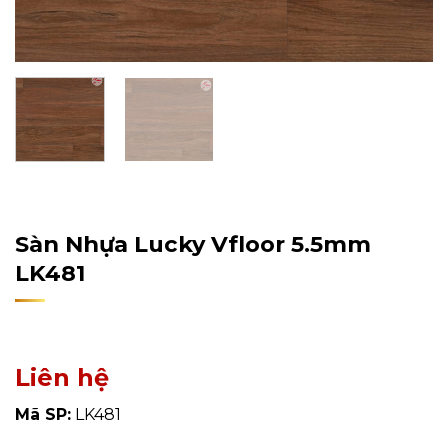
Home
/
Sản Phẩm
/
Sàn Nhựa
/
Sàn Nhựa Hèm Khóa
Sàn Nhựa Lucky Vfloor 5.5mm
LK481
Liên hệ
Mã SP:
LK481