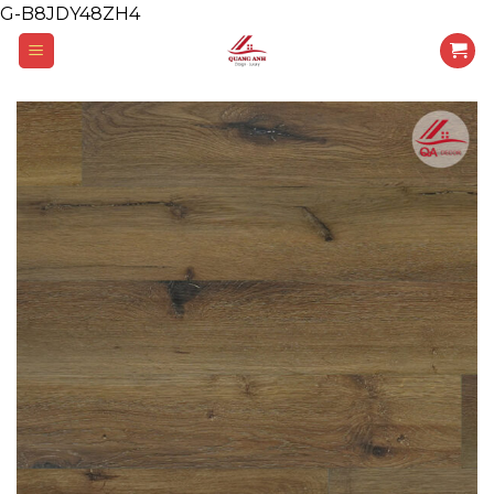
G-B8JDY48ZH4
Skip
to
content