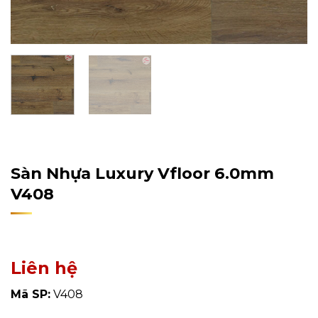
Home
/
Sản Phẩm
/
Sàn Nhựa
/
Sàn Nhựa Hèm Khóa
Sàn Nhựa Luxury Vfloor 6.0mm
V408
Liên hệ
Mã SP:
V408