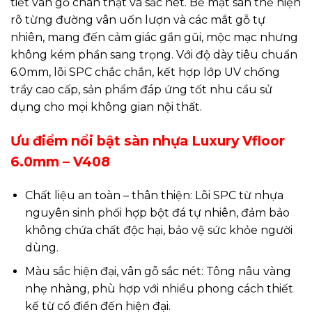
tiết vân gỗ chân thật và sắc nét. Bề mặt sàn thể hiện
rõ từng đường vân uốn lượn và các mắt gỗ tự
nhiên, mang đến cảm giác gần gũi, mộc mạc nhưng
không kém phần sang trọng. Với độ dày tiêu chuẩn
6.0mm, lõi SPC chắc chắn, kết hợp lớp UV chống
trầy cao cấp, sản phẩm đáp ứng tốt nhu cầu sử
dụng cho mọi không gian nội thất.
Ưu điểm nổi bật sàn nhựa Luxury Vfloor
6.0mm – V408
Chất liệu an toàn – thân thiện: Lõi SPC từ nhựa
nguyên sinh phối hợp bột đá tự nhiên, đảm bảo
không chứa chất độc hại, bảo vệ sức khỏe người
dùng.
Màu sắc hiện đại, vân gỗ sắc nét: Tông nâu vàng
nhẹ nhàng, phù hợp với nhiều phong cách thiết
kế từ cổ điển đến hiện đại.