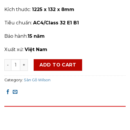
Kích thước:
1225 x 132 x 8mm
Tiêu chuẩn:
AC4/Class 32 E1 B1
Bảo hành:
15 năm
Xuất xứ:
Việt Nam
Sàn gỗ Wilson 8mm - W446 (Giá ưu đãi) quantity
ADD TO CART
Category:
Sàn Gỗ Wilson
DESCRIPTION
REVIEWS (0)