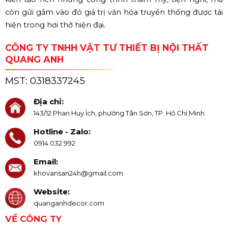
còn gửi gắm vào đó giá trị văn hóa truyền thống được tái
hiện trong hơi thở hiện đại.
CÔNG TY TNHH VẬT TƯ THIẾT BỊ NỘI THẤT
QUANG ANH
MST:
0318337245
Địa chỉ:
143/12 Phan Huy Ích, phường Tân Sơn, TP. Hồ Chí Minh
Hotline - Zalo:
0914 032 992
Email:
khovansan24h@gmail.com
Website:
quanganhdecor.com
VỀ CÔNG TY