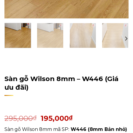
Home
/
Sản Phẩm
/
Sàn Gỗ Công Nghiệp
/
Sàn Gỗ
Wilson
Sàn gỗ Wilson 8mm – W446 (Giá
ưu đãi)
295,000
195,000
₫
₫
Sàn gỗ Wilson 8mm mã SP:
W446 (8mm Bản nhỏ)