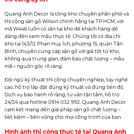
Quang Anh Decor là tổng kho chuyên phân phối và
thi công sàn gỗ Wilson chính hãng tại TP.HCM, với
mã W446 luôn có sẵn tại kho để khách hàng dễ
dàng đến xem mẫu thực tế. Chúng tôi có địa chỉ
kho tại 143/12 Phan Huy Ích, phường 15, quận Tân
Bình, chuyên cung cấp sàn gỗ với giá tốt từ kho,
không qua trung gian, đảm bảo chất lượng – mẫu
mã – nguồn gốc rõ ràng.
Đội ngũ kỹ thuật thi công chuyên nghiệp, tay nghề
cao, hỗ trợ lắp đặt đúng kỹ thuật và đúng tiến độ.
Dịch vụ bảo hành rõ ràng, tư vấn tận tâm, hỗ trợ
24/24 qua hotline 0914 032 992. Quang Anh Decor
cam kết mang đến giải pháp sàn gỗ chất lượng –
tiết kiệm – bền vững cho mọi công trình của bạn.
Hình ảnh thi công thực tế tại Quang Anh