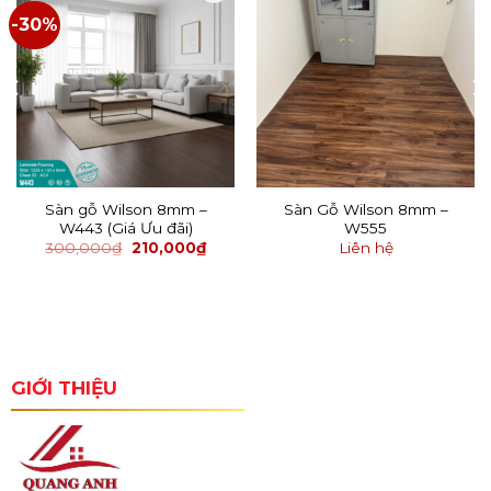
-30%
Sàn gỗ Wilson 8mm –
Sàn Gỗ Wilson 8mm –
W443 (Giá Ưu đãi)
W555
300,000
₫
210,000
₫
Liên hệ
GIỚI THIỆU