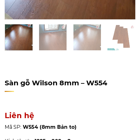
Home
/
Sản Phẩm
/
Sàn Gỗ Công Nghiệp
/
Sàn Gỗ
Wilson
Sàn gỗ Wilson 8mm – W554
Liên hệ
Mã SP:
W554 (8mm Bản to)