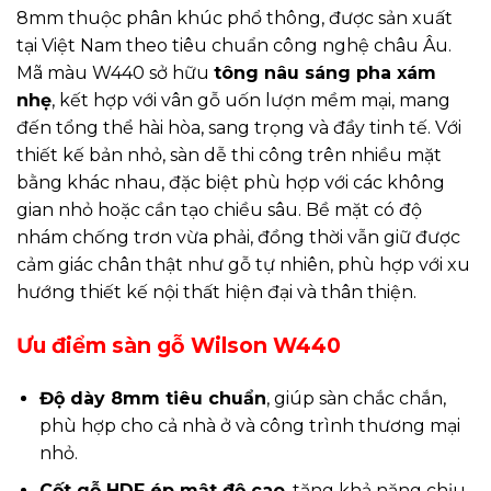
8mm thuộc phân khúc phổ thông, được sản xuất
tại Việt Nam theo tiêu chuẩn công nghệ châu Âu.
Mã màu W440 sở hữu
tông nâu sáng pha xám
nhẹ
, kết hợp với vân gỗ uốn lượn mềm mại, mang
đến tổng thể hài hòa, sang trọng và đầy tinh tế. Với
thiết kế bản nhỏ, sàn dễ thi công trên nhiều mặt
bằng khác nhau, đặc biệt phù hợp với các không
gian nhỏ hoặc cần tạo chiều sâu. Bề mặt có độ
nhám chống trơn vừa phải, đồng thời vẫn giữ được
cảm giác chân thật như gỗ tự nhiên, phù hợp với xu
hướng thiết kế nội thất hiện đại và thân thiện.
Ưu điểm sàn gỗ Wilson W440
Độ dày 8mm tiêu chuẩn
, giúp sàn chắc chắn,
phù hợp cho cả nhà ở và công trình thương mại
nhỏ.
Cốt gỗ HDF ép mật độ cao
, tăng khả năng chịu