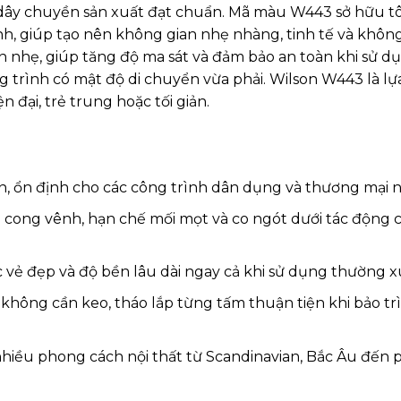
và dây chuyền sản xuất đạt chuẩn. Mã màu W443 sở hữu 
nh, giúp tạo nên không gian nhẹ nhàng, tinh tế và khôn
n nhẹ, giúp tăng độ ma sát và đảm bảo an toàn khi sử d
g trình có mật độ di chuyển vừa phải. Wilson W443 là l
đại, trẻ trung hoặc tối giản.
, ổn định cho các công trình dân dụng và thương mại n
g cong vênh, hạn chế mối mọt và co ngót dưới tác động 
 vẻ đẹp và độ bền lâu dài ngay cả khi sử dụng thường x
không cần keo, tháo lắp từng tấm thuận tiện khi bảo tr
 nhiều phong cách nội thất từ Scandinavian, Bắc Âu đến