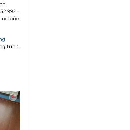
anh
032 992 –
cor luôn
ông
ng trình.