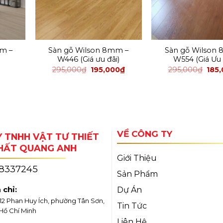
m –
Sàn gỗ Wilson 8mm –
Sàn gỗ Wilson
W446 (Giá ưu đãi)
W554 (Giá Ưu 
295,000
₫
195,000
₫
295,000
₫
185
VỀ CÔNG TY
 TNHH VẬT TƯ THIẾT
THẤT QUANG ANH
Giới Thiệu
18337245
Sản Phẩm
 chỉ:
Dự Án
/12 Phan Huy Ích, phường Tân Sơn,
Tin Tức
 Hồ Chí Minh
Liên Hệ