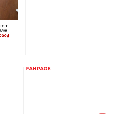
 8mm –
Đãi)
,000
₫
FANPAGE