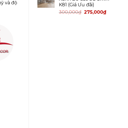
mỹ và độ
K81 (Giá Ưu đãi)
300,000
₫
275,000
₫