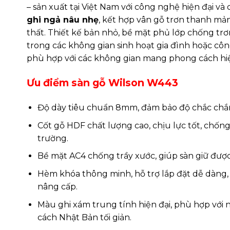
– sản xuất tại Việt Nam với công nghệ hiện đại 
ghi ngả nâu nhẹ
, kết hợp vân gỗ trơn thanh mả
thất. Thiết kế bản nhỏ, bề mặt phủ lớp chống trơ
trong các không gian sinh hoạt gia đình hoặc côn
phù hợp với các không gian mang phong cách hiện 
Ưu điểm sàn gỗ Wilson W443
Độ dày tiêu chuẩn 8mm, đảm bảo độ chắc chắn
Cốt gỗ HDF chất lượng cao, chịu lực tốt, chốn
trường.
Bề mặt AC4 chống trầy xước, giúp sàn giữ được
Hèm khóa thông minh, hỗ trợ lắp đặt dễ dàng, 
nâng cấp.
Màu ghi xám trung tính hiện đại, phù hợp với
cách Nhật Bản tối giản.