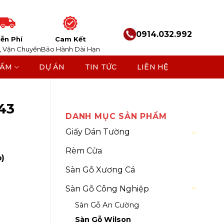
0914.032.992
ễn Phí
Cam Kết
, Vận Chuyển
Bảo Hành Dài Hạn
HẨM
DỰ ÁN
TIN TỨC
LIÊN HỆ
 Wilson
43
DANH MỤC SẢN PHẨM
Giấy Dán Tường
Rèm Cửa
)
Sàn Gỗ Xương Cá
Sàn Gỗ Công Nghiệp
Sàn Gỗ An Cường
Sàn Gỗ Wilson