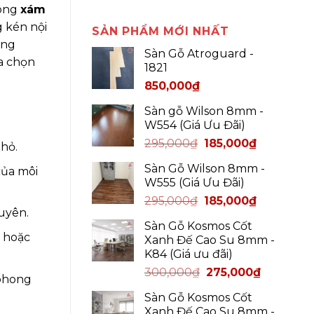
tông
xám
g kén nội
SẢN PHẨM MỚI NHẤT
ụng
Sàn Gỗ Atroguard -
ựa chọn
1821
850,000
₫
Sàn gỗ Wilson 8mm -
W554 (Giá Ưu Đãi)
295,000
₫
185,000
₫
hỏ.
Sàn Gỗ Wilson 8mm -
của môi
W555 (Giá Ưu Đãi)
295,000
₫
185,000
₫
uyên.
Sàn Gỗ Kosmos Cốt
ì hoặc
Xanh Đế Cao Su 8mm -
K84 (Giá ưu đãi)
300,000
₫
275,000
₫
 phong
Sàn Gỗ Kosmos Cốt
Xanh Đế Cao Su 8mm -