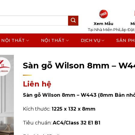
Xem Mẫu
Mi
Tại Nhà Miễn Phí
Lắp Đặt
 NỘI THẤT
NỘI THẤT
DỊCH VỤ
SẢN P
Home
/
Sản Phẩm
/
Sàn Gỗ Công Nghiệp
/
Sàn Gỗ
Sàn gỗ Wilson 8mm – W4
Liên hệ
Sàn gỗ Wilson 8mm – W443 (8mm Bản nhỏ
Kích thước:
1225 x 132 x 8mm
Tiêu chuẩn:
AC4/Class 32 E1 B1