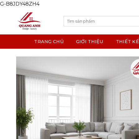
G-B8JDY48ZH4
Skip
to
content
Search
for:
TRANG CHỦ
GIỚI THIỆU
THIẾT KẾ