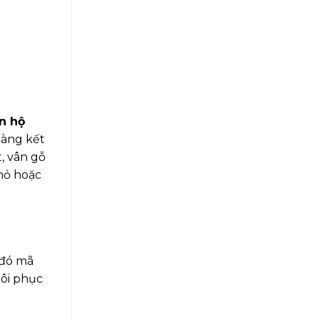
n hộ
dàng kết
, vân gỗ
hỏ hoặc
 đó mã
tôi phục