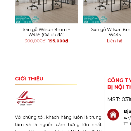
–
Sàn gỗ Wilson 8mm –
Sàn gỗ Wilson 8m
W445 (Giá ưu đãi)
W445
₫
300,000
₫
195,000
₫
Liên hệ
GIỚI THIỆU
CÔNG TY
BỊ NỘI 
MST:
03
Địa
Với chúng tôi, khách hàng luôn là trung
143
TP.
tâm và là nguồn cảm hứng lớn nhất