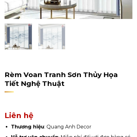
Home
/
Sản Phẩm
/
Rèm Cửa
Rèm Voan Tranh Sơn Thủy Họa
Tiết Nghệ Thuật
Liên hệ
Thương hiệu
: Quang Anh Decor