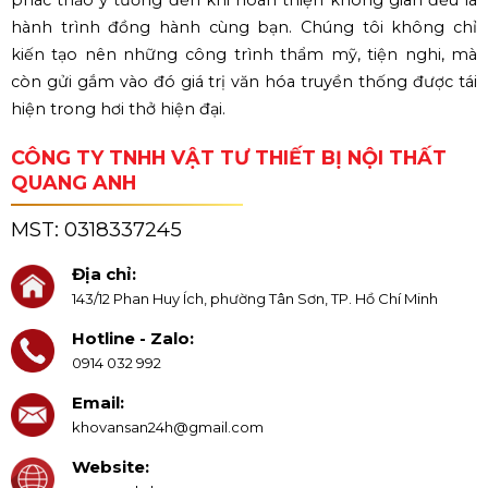
phác thảo ý tưởng đến khi hoàn thiện không gian đều là
hành trình đồng hành cùng bạn. Chúng tôi không chỉ
kiến tạo nên những công trình thẩm mỹ, tiện nghi, mà
còn gửi gắm vào đó giá trị văn hóa truyền thống được tái
hiện trong hơi thở hiện đại.
CÔNG TY TNHH VẬT TƯ THIẾT BỊ NỘI THẤT
QUANG ANH
MST:
0318337245
Địa chỉ:
143/12 Phan Huy Ích, phường Tân Sơn, TP. Hồ Chí Minh
Hotline - Zalo:
0914 032 992
Email:
khovansan24h@gmail.com
Website: