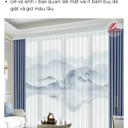
Dễ vệ sinh – bảo quản: Bề mặt vải ít bám bụi, dễ
giặt và giữ màu lâu.