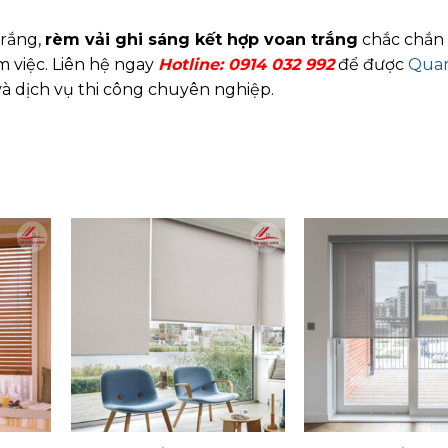
trắng,
rèm vải ghi sáng kết hợp voan trắng
chắc chắn 
 việc. Liên hệ ngay
Hotline:
0914 032 992
để được
Qua
và dịch vụ thi công chuyên nghiệp.