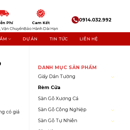
0914.032.992
ễn Phí
Cam Kết
, Vận Chuyển
Bảo Hành Dài Hạn
HẨM
DỰ ÁN
TIN TỨC
LIÊN HỆ
p
DANH MỤC SẢN PHẨM
Giấy Dán Tường
Rèm Cửa
Sàn Gỗ Xương Cá
Sàn Gỗ Công Nghiệp
ng có giá
Sàn Gỗ Tự Nhiên