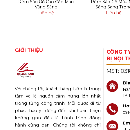
Màu
Rèm Sáo Gỗ Cao Cấp Màu
Rèm Sáo Gỗ Màu 
Vàng Sáng
Sáng Sang Trọn
Liên hệ
Liên hệ
GIỚI THIỆU
CÔNG TY
BỊ NỘI 
MST:
03
Địa
Với chúng tôi, khách hàng luôn là trung
143
TP.
tâm và là nguồn cảm hứng lớn nhất
trong từng công trình. Mỗi bước đi từ
Hot
phác thảo ý tưởng đến khi hoàn thiện
091
không gian đều là hành trình đồng
Ema
hành cùng bạn. Chúng tôi không chỉ
kho