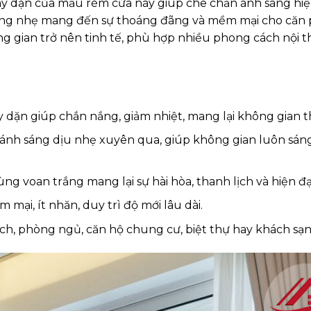
dày dặn của mẫu rèm cửa này giúp che chắn ánh sáng hiệ
 mỏng nhẹ mang đến sự thoáng đãng và mềm mại cho căn
g gian trở nên tinh tế, phù hợp nhiều phong cách nội t
ày dặn giúp chắn nắng, giảm nhiệt, mang lại không gian t
ánh sáng dịu nhẹ xuyên qua, giúp không gian luôn sáng
 voan trắng mang lại sự hài hòa, thanh lịch và hiện đại
mại, ít nhăn, duy trì độ mới lâu dài.
h, phòng ngủ, căn hộ chung cư, biệt thự hay khách sạn