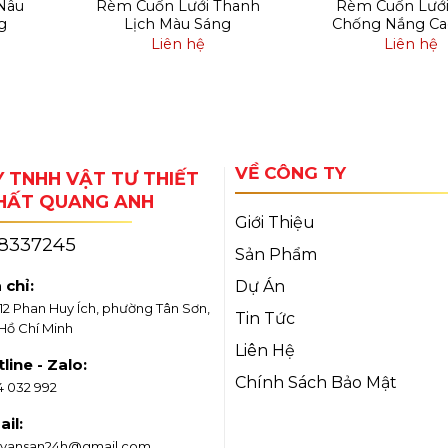
Nâu
Rèm Cuốn Lưới Thanh
Rèm Cuốn Lướ
g
Lịch Màu Sáng
Chống Nắng Ca
Liên hệ
Liên hệ
VỀ CÔNG TY
 TNHH VẬT TƯ THIẾT
THẤT QUANG ANH
Giới Thiệu
18337245
Sản Phẩm
 chỉ:
Dự Án
/12 Phan Huy Ích, phường Tân Sơn,
Tin Tức
 Hồ Chí Minh
Liên Hệ
line - Zalo:
Chính Sách Bảo Mật
4 032 992
il:
vansan24h@gmail.com