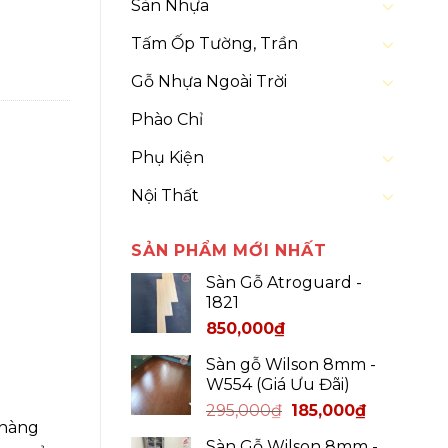
Sàn Nhựa
Tấm Ốp Tường, Trần
Gỗ Nhựa Ngoài Trời
Phào Chỉ
Phụ Kiện
Nội Thất
SẢN PHẨM MỚI NHẤT
Sàn Gỗ Atroguard -
1821
850,000
₫
Sàn gỗ Wilson 8mm -
W554 (Giá Ưu Đãi)
295,000
₫
185,000
₫
nhàng
Sàn Gỗ Wilson 8mm -