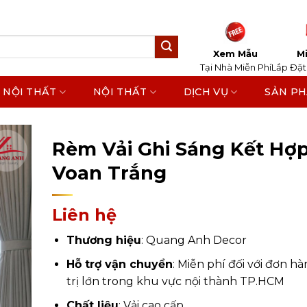
Xem Mẫu
Mi
Tại Nhà Miễn Phí
Lắp Đặt
 NỘI THẤT
NỘI THẤT
DỊCH VỤ
SẢN P
Home
/
Sản Phẩm
/
Rèm Cửa
Rèm Vải Ghi Sáng Kết Hợ
Voan Trắng
Liên hệ
Thương hiệu
: Quang Anh Decor
Hỗ trợ vận chuyển
: Miễn phí đối với đơn hà
trị lớn trong khu vực nội thành TP.HCM
Chất liệu
: Vải cao cấp