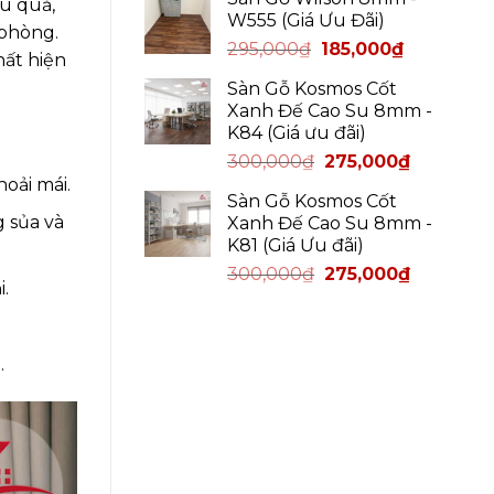
u quả,
W555 (Giá Ưu Đãi)
 phòng.
295,000
₫
185,000
₫
hất hiện
Sàn Gỗ Kosmos Cốt
Xanh Đế Cao Su 8mm -
K84 (Giá ưu đãi)
300,000
₫
275,000
₫
hoải mái.
Sàn Gỗ Kosmos Cốt
 sủa và
Xanh Đế Cao Su 8mm -
K81 (Giá Ưu đãi)
300,000
₫
275,000
₫
.
.