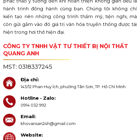
phác thảo ý tưởng đến khi hoàn thiện không gian đều là
hành trình đồng hành cùng bạn. Chúng tôi không chỉ
kiến tạo nên những công trình thẩm mỹ, tiện nghi, mà
còn gửi gắm vào đó giá trị văn hóa truyền thống được tái
hiện trong hơi thở hiện đại.
CÔNG TY TNHH VẬT TƯ THIẾT BỊ NỘI THẤT
QUANG ANH
MST:
0318337245
Địa chỉ:
143/12 Phan Huy Ích, phường Tân Sơn, TP. Hồ Chí Minh
Hotline - Zalo:
0914 032 992
Email:
khovansan24h@gmail.com
Website: