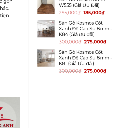
ác gọn
W555 (Giá Ưu Đãi)
hác.
295,000
₫
185,000
₫
tiện
Sàn Gỗ Kosmos Cốt
Xanh Đế Cao Su 8mm -
K84 (Giá ưu đãi)
300,000
₫
275,000
₫
Sàn Gỗ Kosmos Cốt
Xanh Đế Cao Su 8mm -
K81 (Giá Ưu đãi)
300,000
₫
275,000
₫