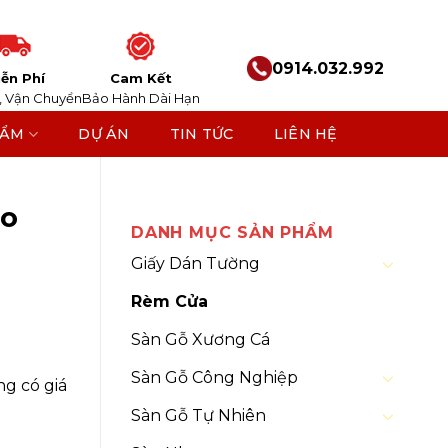
0914.032.992
ễn Phí
Cam Kết
, Vận Chuyển
Bảo Hành Dài Hạn
HẨM
DỰ ÁN
TIN TỨC
LIÊN HỆ
ao
DANH MỤC SẢN PHẨM
Giấy Dán Tường
Rèm Cửa
Sàn Gỗ Xương Cá
Sàn Gỗ Công Nghiệp
ng có giá
Sàn Gỗ Tự Nhiên