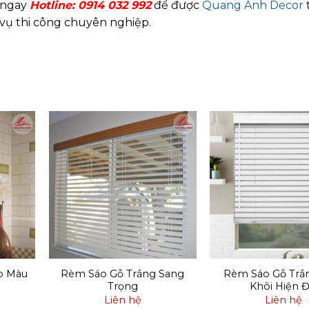
i ngay
Hotline:
0914 032 992
để được
Quang Anh Decor
h vụ thi công chuyên nghiệp.
p Màu
Rèm Sáo Gỗ Trắng Sang
Rèm Sáo Gỗ Trắ
Trọng
Khôi Hiện Đ
Liên hệ
Liên hệ