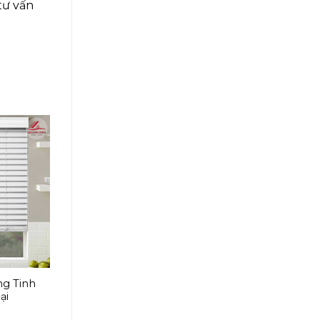
tư vấn
ng Tinh
ại