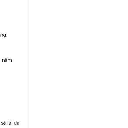
ng.
u năm
sẽ là lựa