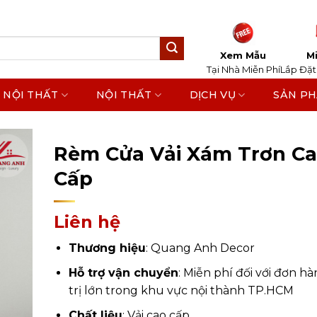
Xem Mẫu
Mi
Tại Nhà Miễn Phí
Lắp Đặt
 NỘI THẤT
NỘI THẤT
DỊCH VỤ
SẢN P
Home
/
Sản Phẩm
/
Rèm Cửa
Rèm Cửa Vải Xám Trơn C
Cấp
Liên hệ
Thương hiệu
: Quang Anh Decor
Hỗ trợ vận chuyển
: Miễn phí đối với đơn hà
trị lớn trong khu vực nội thành TP.HCM
Chất liệu
: Vải cao cấp