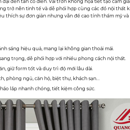
n đại đến tân cổ điển. Vải trơn không họa tiết tạo cảm gi
ng trở nên tinh tế và dễ phối hợp cùng các đồ nội thất k
êu thích sự đơn giản nhưng vẫn đề cao tính thẩm mỹ và 
ánh sáng hiệu quả, mang lại không gian thoải mái.
 sang trọng, dễ phối hợp với nhiều phong cách nội thất.
n, giữ form tốt và duy trì độ mới lâu dài.
, phòng ngủ, căn hộ, biệt thự, khách sạn…
tháo lắp nhanh chóng, tiết kiệm công sức.