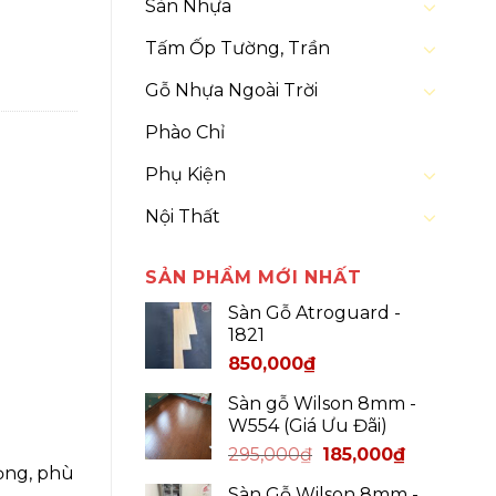
Sàn Nhựa
Tấm Ốp Tường, Trần
Gỗ Nhựa Ngoài Trời
Phào Chỉ
Phụ Kiện
Nội Thất
SẢN PHẨM MỚI NHẤT
Sàn Gỗ Atroguard -
1821
850,000
₫
Sàn gỗ Wilson 8mm -
W554 (Giá Ưu Đãi)
295,000
₫
185,000
₫
ọng, phù
Sàn Gỗ Wilson 8mm -