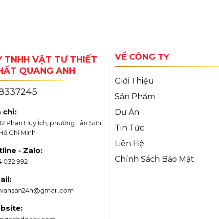
VỀ CÔNG TY
 TNHH VẬT TƯ THIẾT
THẤT QUANG ANH
Giới Thiệu
18337245
Sản Phẩm
 chỉ:
Dự Án
/12 Phan Huy Ích, phường Tân Sơn,
Tin Tức
 Hồ Chí Minh
Liên Hệ
line - Zalo:
Chính Sách Bảo Mật
4 032 992
il:
vansan24h@gmail.com
bsite:
nganhdecor.com