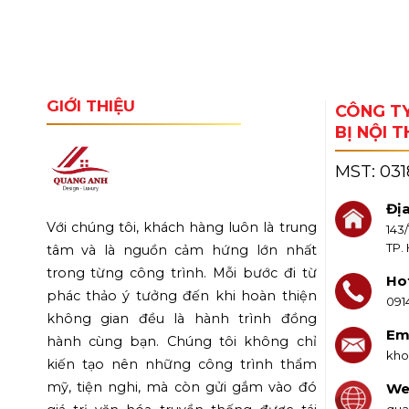
GIỚI THIỆU
CÔNG TY
BỊ NỘI 
MST:
03
Địa
Với chúng tôi, khách hàng luôn là trung
143
TP.
tâm và là nguồn cảm hứng lớn nhất
trong từng công trình. Mỗi bước đi từ
Hot
phác thảo ý tưởng đến khi hoàn thiện
091
không gian đều là hành trình đồng
Ema
hành cùng bạn. Chúng tôi không chỉ
kho
kiến tạo nên những công trình thẩm
mỹ, tiện nghi, mà còn gửi gắm vào đó
We
qua