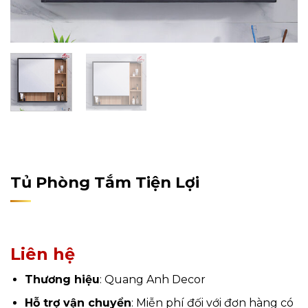
Home
/
Sản Phẩm
/
Nội Thất
/
Nội Thất Phòng Tắm
/
Tủ
Phòng Tắm
Tủ Phòng Tắm Tiện Lợi
Liên hệ
Thương hiệu
: Quang Anh Decor
Hỗ trợ vận chuyển
: Miễn phí đối với đơn hàng có