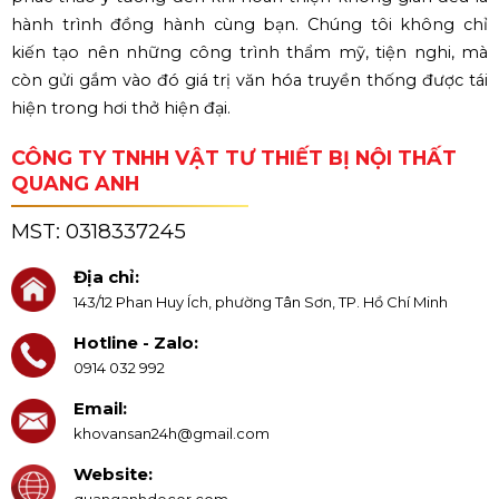
hành trình đồng hành cùng bạn. Chúng tôi không chỉ
kiến tạo nên những công trình thẩm mỹ, tiện nghi, mà
còn gửi gắm vào đó giá trị văn hóa truyền thống được tái
hiện trong hơi thở hiện đại.
CÔNG TY TNHH VẬT TƯ THIẾT BỊ NỘI THẤT
QUANG ANH
MST:
0318337245
Địa chỉ:
143/12 Phan Huy Ích, phường Tân Sơn, TP. Hồ Chí Minh
Hotline - Zalo:
0914 032 992
Email:
khovansan24h@gmail.com
Website:
quanganhdecor.com