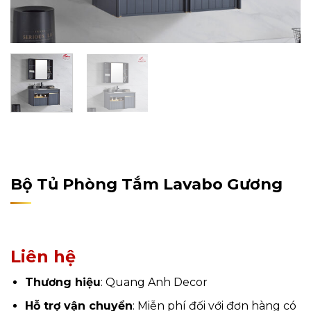
Home
/
Sản Phẩm
/
Nội Thất
/
Nội Thất Phòng Tắm
/
Tủ
Phòng Tắm
Bộ Tủ Phòng Tắm Lavabo Gương
Liên hệ
Thương hiệu
: Quang Anh Decor
Hỗ trợ vận chuyển
: Miễn phí đối với đơn hàng có