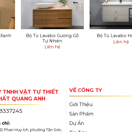
 Xanh
Bộ Tủ Lavabo Gương Gỗ
Bộ Tủ Lavabo Hi
Tự Nhiên
Liên hệ
Liên hệ
VỀ CÔNG TY
 TNHH VẬT TƯ THIẾT
THẤT QUANG ANH
Giới Thiệu
18337245
Sản Phẩm
 chỉ:
Dự Án
/12 Phan Huy Ích, phường Tân Sơn,