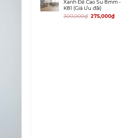
Xanh Đế Cao Su 8mm -
K81 (Giá Ưu đãi)
300,000
₫
275,000
₫