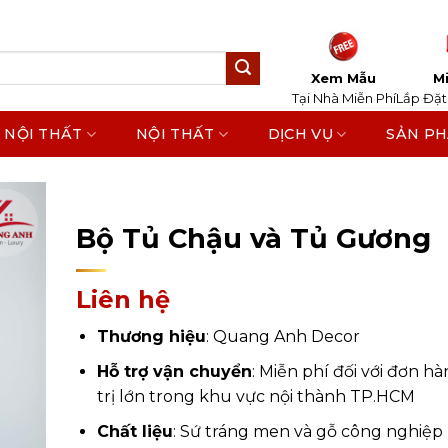
Xem Mẫu
Mi
Tại Nhà Miễn Phí
Lắp Đặt
 NỘI THẤT
NỘI THẤT
DỊCH VỤ
SẢN P
Home
/
Sản Phẩm
/
Nội Thất
/
Nội Thất Phòng Tắ
Phòng Tắm
Bộ Tủ Chậu và Tủ Gương
Liên hệ
Thương hiệu
: Quang Anh Decor
Hỗ trợ vận chuyển
: Miễn phí đối với đơn hà
trị lớn trong khu vực nội thành TP.HCM
Chất liệu
: Sứ tráng men và gỗ công nghiệp