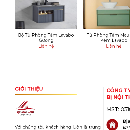
Bộ Tủ Phòng Tắm Lavabo
Tủ Phòng Tắm Màu
ơng
Gương
Kèm Lavabo
Liên hệ
Liên hệ
GIỚI THIỆU
CÔNG TY
BỊ NỘI 
MST:
03
Địa
Với chúng tôi, khách hàng luôn là trung
143