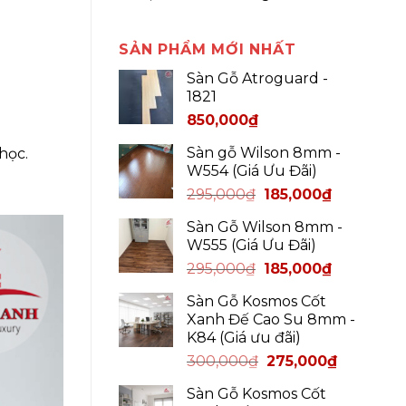
SẢN PHẨM MỚI NHẤT
Sàn Gỗ Atroguard -
1821
850,000
₫
Sàn gỗ Wilson 8mm -
học.
W554 (Giá Ưu Đãi)
295,000
₫
185,000
₫
Sàn Gỗ Wilson 8mm -
W555 (Giá Ưu Đãi)
295,000
₫
185,000
₫
Sàn Gỗ Kosmos Cốt
Xanh Đế Cao Su 8mm -
K84 (Giá ưu đãi)
300,000
₫
275,000
₫
Sàn Gỗ Kosmos Cốt