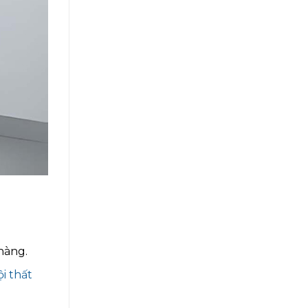
hàng.
ội thất