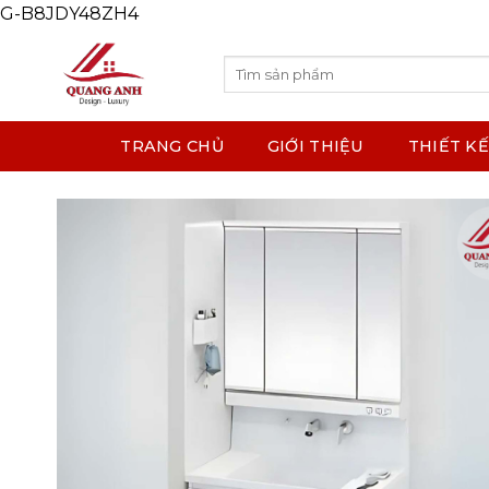
G-B8JDY48ZH4
Skip
to
content
Search
for:
TRANG CHỦ
GIỚI THIỆU
THIẾT KẾ