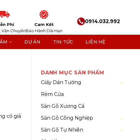
0914.032.992
ễn Phí
Cam Kết
, Vận Chuyển
Bảo Hành Dài Hạn
HẨM
DỰ ÁN
TIN TỨC
LIÊN HỆ
m
/
Tủ
DANH MỤC SẢN PHẨM
Giấy Dán Tường
Rèm Cửa
Sàn Gỗ Xương Cá
ng có giá
Sàn Gỗ Công Nghiệp
Sàn Gỗ Tự Nhiên