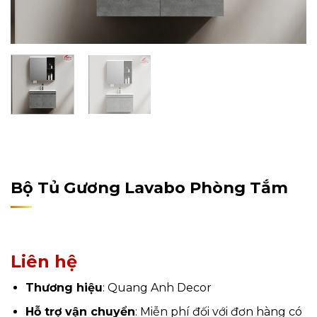
Home
/
Sản Phẩm
/
Nội Thất
/
Nội Thất Phòng Tắm
/
Tủ
Phòng Tắm
Bộ Tủ Gương Lavabo Phòng Tắm
Liên hệ
Thương hiệu
: Quang Anh Decor
Hỗ trợ vận chuyển
: Miễn phí đối với đơn hàng có