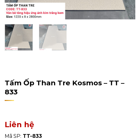
Home
/
Sản Phẩm
/
Tấm Ốp Tường, Trần
/
Tấm Ốp Than
Tre
Tấm Ốp Than Tre Kosmos – TT –
833
Liên hệ
Mã SP:
TT-833