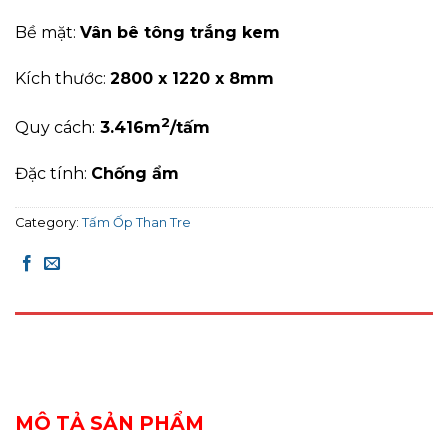
Bề mặt:
Vân bê tông trắng kem
Kích thước:
2800 x 1220 x 8mm
2
Quy cách:
3
.416
m
/tấm
Đặc tính:
C
hống ẩm
Category:
Tấm Ốp Than Tre
DESCRIPTION
REVIEWS (0)
MÔ TẢ SẢN PHẨM