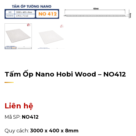
Home
/
Sản Phẩm
/
Tấm Ốp Tường, Trần
/
Tấm Ốp Nano
Tấm Ốp Nano Hobi Wood – NO412
Liên hệ
Mã SP:
NO412
Quy cách:
3000 x 400 x 8mm