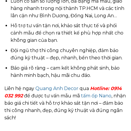
Luôn có sẵn số lượng lớn, đa dạng mã màu, giao
hàng nhanh trong nội thành TP.HCM và các tỉnh
lân cận như Bình Dương, Đồng Nai, Long An…
Hỗ trợ tư vấn tận nơi, khảo sát thực tế và phối
cảnh mẫu để chọn ra thiết kế phù hợp nhất cho
không gian của bạn.
Đội ngũ thợ thi công chuyên nghiệp, đảm bảo
đúng kỹ thuật – đẹp, nhanh, bền theo thời gian.
Báo giá rõ ràng – cam kết không phát sinh, bảo
hành minh bạch, hậu mãi chu đáo.
Liên hệ ngay
Quang Anh Decor
qua
Hotline: 0914
032 992
để được tư vấn mẫu mã
tấm ốp Nano
, nhận
báo giá chi tiết và hỗ trợ khảo sát tận nơi – đảm bảo
thi công nhanh, đẹp, đúng kỹ thuật và đúng ngân
sách!