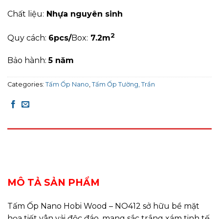
Chất liệu:
Nhựa nguyên sinh
2
Quy cách:
6pcs/
Box:
7.2m
Bảo hành:
5 năm
Categories:
Tấm Ốp Nano
,
Tấm Ốp Tường, Trần
DESCRIPTION
REVIEWS (0)
MÔ TẢ SẢN PHẨM
Tấm Ốp Nano Hobi Wood – NO412 sở hữu bề mặt
họa tiết vân vải độc đáo, mang sắc trắng xám tinh tế,