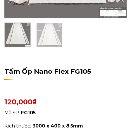
Home
/
Sản Phẩm
/
Tấm Ốp Tường, Trần
/
Tấm Ốp Nano
Tấm Ốp Nano Flex FG105
120,000
₫
Mã SP:
FG105
Kích thước:
3000 x 400 x 8.5mm