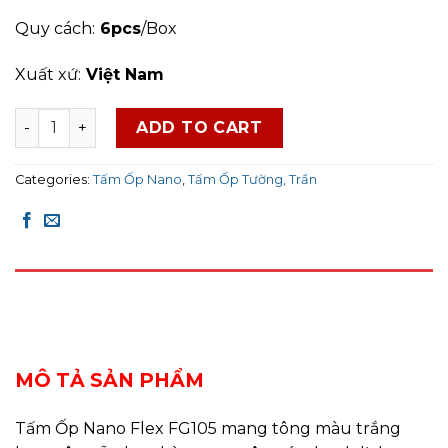
Quy cách:
6pcs
/Box
Xuất xứ:
Việt Nam
Tấm Ốp Nano Flex FG105 quantity
ADD TO CART
Categories:
Tấm Ốp Nano
,
Tấm Ốp Tường, Trần
DESCRIPTION
REVIEWS (0)
MÔ TẢ SẢN PHẨM
Tấm Ốp Nano Flex FG105 mang tông màu trắng