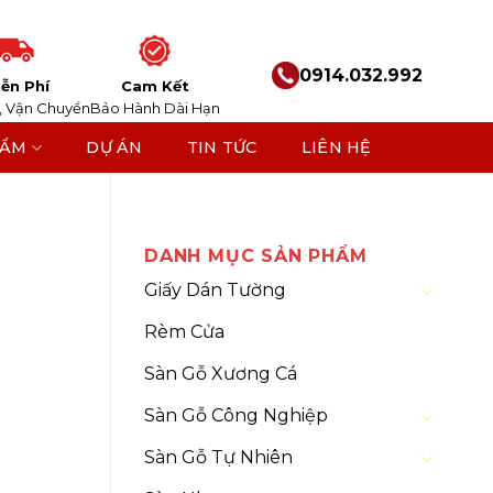
0914.032.992
ễn Phí
Cam Kết
, Vận Chuyển
Bảo Hành Dài Hạn
HẨM
DỰ ÁN
TIN TỨC
LIÊN HỆ
Nano
DANH MỤC SẢN PHẨM
Giấy Dán Tường
Rèm Cửa
Sàn Gỗ Xương Cá
Sàn Gỗ Công Nghiệp
Sàn Gỗ Tự Nhiên