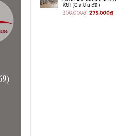
K81 (Giá Ưu đãi)
300,000
₫
275,000
₫