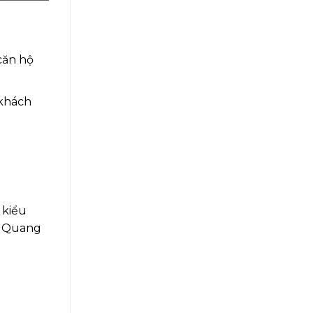
căn hộ
 khách
.
 kiểu
i, Quang