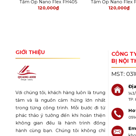
107
Tấm Ốp Nano Flex FH405
Tấm Ốp Nano Flex 
120,000
₫
120,000
₫
GIỚI THIỆU
CÔNG TY
BỊ NỘI 
MST:
03
Địa
Với chúng tôi, khách hàng luôn là trung
143
TP.
tâm và là nguồn cảm hứng lớn nhất
trong từng công trình. Mỗi bước đi từ
Hot
phác thảo ý tưởng đến khi hoàn thiện
091
không gian đều là hành trình đồng
Ema
hành cùng bạn. Chúng tôi không chỉ
kho