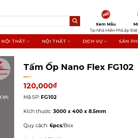
Xem Mẫu
Mi
Tại Nhà Miễn Phí
Lắp Đặt
 NỘI THẤT
NỘI THẤT
DỊCH VỤ
SẢN P
Home
/
Sản Phẩm
/
Tấm Ốp Tường, Trần
/
Tấm Ốp 
Tấm Ốp Nano Flex FG102
120,000
₫
Mã SP:
FG102
Kích thước:
3000 x 400 x 8.5mm
Quy cách:
6pcs
/Box