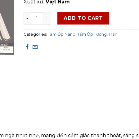
Xuất xứ:
Việt Nam
Tấm Ốp Nano Flex FG102 quantity
ADD TO CART
Categories:
Tấm Ốp Nano
,
Tấm Ốp Tường, Trần
m ngà nhạt nhẹ, mang đến cảm giác thanh thoát, sáng s