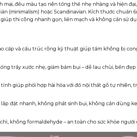
h mai, đều màu tạo nên tổng thể nhẹ nhàng và hiện đại,
giản (minimalism) hoặc Scandinavian. Kích thước chuẩn
p thi công nhanh gọn, liền mạch và không cần sử dụ
o cấp và cấu trúc rỗng kỹ thuật giúp tấm không bị con
ng trầy xước nhẹ, giảm bám bụi – dễ lau chùi, bền đẹp
ính giúp phối hợp hài hòa với đồ nội thất gỗ tự nhiên, t
lắp đặt nhanh, không phát sinh bụi, không cần dùng keo
chì, không formaldehyde – an toàn cho sức khỏe người