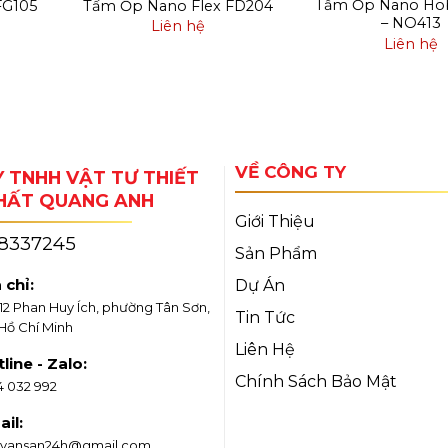
Tấm Ốp Nano Ho
FG105
Tấm Ốp Nano Flex FD204
– NO413
Liên hệ
Liên hệ
VỀ CÔNG TY
 TNHH VẬT TƯ THIẾT
THẤT QUANG ANH
Giới Thiệu
18337245
Sản Phẩm
 chỉ:
Dự Án
/12 Phan Huy Ích, phường Tân Sơn,
Tin Tức
 Hồ Chí Minh
Liên Hệ
line - Zalo:
Chính Sách Bảo Mật
4 032 992
il:
vansan24h@gmail.com