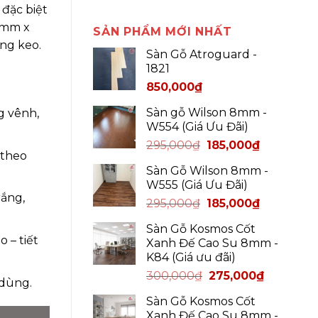
 đặc biệt
 6mm x
SẢN PHẨM MỚI NHẤT
ng keo.
Sàn Gỗ Atroguard -
1821
850,000
₫
Sàn gỗ Wilson 8mm -
g vênh,
W554 (Giá Ưu Đãi)
295,000
₫
185,000
₫
 theo
Sàn Gỗ Wilson 8mm -
W555 (Giá Ưu Đãi)
rắng,
295,000
₫
185,000
₫
Sàn Gỗ Kosmos Cốt
 – tiết
Xanh Đế Cao Su 8mm -
K84 (Giá ưu đãi)
300,000
₫
275,000
₫
 dùng.
Sàn Gỗ Kosmos Cốt
Xanh Đế Cao Su 8mm -