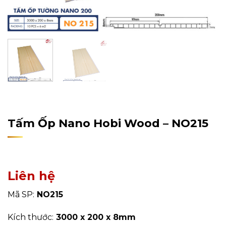
Home
/
Sản Phẩm
/
Tấm Ốp Tường, Trần
/
Tấm Ốp Nano
Tấm Ốp Nano Hobi Wood – NO215
Liên hệ
Mã SP:
NO215
Kích thước:
3000 x 200 x 8mm