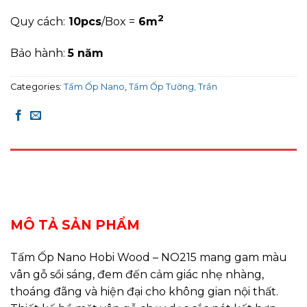
2
Quy cách:
10pcs
/Box =
6m
Bảo hành:
5 năm
Categories:
Tấm Ốp Nano
,
Tấm Ốp Tường, Trần
DESCRIPTION
REVIEWS (0)
MÔ TẢ SẢN PHẨM
Tấm Ốp Nano Hobi Wood – NO215 mang gam màu
vân gỗ sồi sáng, đem đến cảm giác nhẹ nhàng,
thoáng đãng và hiện đại cho không gian nội thất.