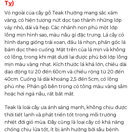
Tỵ)
Vỏ ngoài của cây gỗ Teak thường mang sắc xám
vàng, có hiện tượng nứt dọc tạo thành những lớp
vảy nhỏ, dài và hẹp. Các nhánh non phủ một lớp
lông mịn hình sao, màu nâu gỉ đặc trưng. Lá cây có
hình dạng giống trái xoan, đầu lá nhọn, phần gốc lá
bám dọc theo cuống. Mặt trên của lá mịn và không
có lông, trong khi mặt dưới lại được phủ bởi lớp lông
mịn màu vàng nhạt. Kích thước lá khá lớn, chiều dài
dao động từ 20 đến 60cm và chiều rộng từ 20 đến
40cm. Cuống lá dài khoảng 2,5 đến 5cm, có lông
phủ nhẹ. Phần gỗ bên trong có tông màu vàng sẫm
hoặc hơi ngả nâu, rất bắt mắt.
Teak là loài cây ưa ánh sáng mạnh, không chịu được
thời tiết lạnh và phát triển tốt trong môi trường
nhiệt đới gió mùa. Đây cũng là loại cây có khả năng
chống chịu lửa tốt, ít bị ảnh hưởng bởi sâu bệnh.