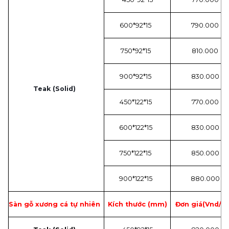
600*92*15
790.000
750*92*15
810.000
900*92*15
830.000
Teak (Solid)
450*122*15
770.000
600*122*15
830.000
750*122*15
850.000
900*122*15
880.000
Sàn gỗ xương cá tự nhiên
Kích thước (mm)
Đơn giá(Vnd/m