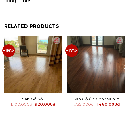
công trình!
RELATED PRODUCTS
-16%
-17%
Sàn Gỗ Sồi
Sàn Gỗ Óc Chó Walnut
1,100,000
₫
920,000
₫
1,755,000
₫
1,460,000
₫