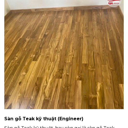
Sàn gỗ Teak
kỹ thuật (Engineer)