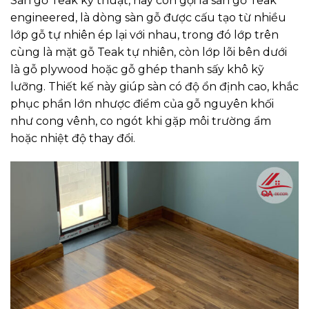
Sàn gỗ Teak kỹ thuật, hay còn gọi là sàn gỗ Teak
engineered, là dòng sàn gỗ được cấu tạo từ nhiều
lớp gỗ tự nhiên ép lại với nhau, trong đó lớp trên
cùng là mặt gỗ Teak tự nhiên, còn lớp lõi bên dưới
là gỗ plywood hoặc gỗ ghép thanh sấy khô kỹ
lưỡng. Thiết kế này giúp sàn có độ ổn định cao, khắc
phục phần lớn nhược điểm của gỗ nguyên khối
như cong vênh, co ngót khi gặp môi trường ẩm
hoặc nhiệt độ thay đổi.