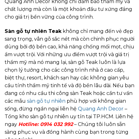
Quang Anh Decor không chỉ đảm bảo thẩm mỹ và
chất lượng mà còn là một khoản đầu tư xứng đáng
cho giá trị bền vững của công trình.
Sàn gỗ tự nhiên Teak
không chỉ mang đến vẻ đẹp
sang trọng, vân gỗ sắc nét mà còn chinh phục người
dùng bởi độ bền cao, khả năng chống mối mọt, chịu
ẩm vượt trội. Với những ưu điểm vượt trội và giá trị
thẩm mỹ mà nó mang lại, sàn gỗ Teak luôn là lựa
chọn lý tưởng cho các công trình nhà ở cao cấp,
biệt thự, resort, khách sạn hay các không gian yêu
cầu tính thẩm mỹ tinh tế và độ bền lâu dài. Nếu bạn
đang có nhu cầu thi công sàn Teak hoặc cần tư vấn
các mẫu
sàn gỗ tự nhiên
phù hợp với không gian
sống, đừng ngần ngại liên hệ
Quang Anh Decor
–
Tổng kho sàn gỗ tự nhiên uy tín tại TP.HCM. Liên hệ
ngay
Hotline: 0914 032 992
– Chúng tôi luôn sẵn
sàng phục vụ và đồng hành cùng bạn trong từng