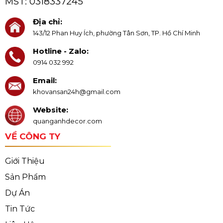
MST:
0318337245
Địa chỉ:
143/12 Phan Huy Ích, phường Tân Sơn, TP. Hồ Chí Minh
Hotline - Zalo:
0914 032 992
Email:
khovansan24h@gmail.com
Website:
quanganhdecor.com
VỀ CÔNG TY
Giới Thiệu
Sản Phẩm
Dự Án
Tin Tức