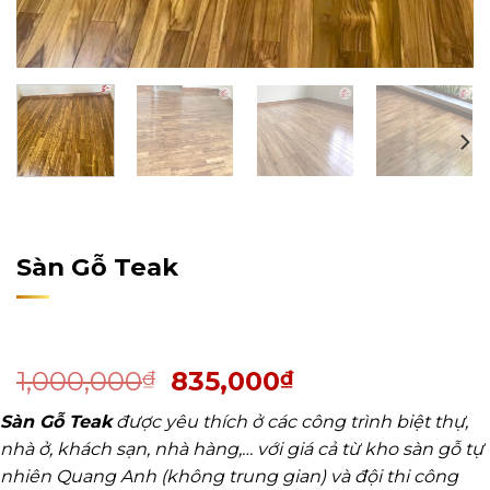
Home
/
Sản Phẩm
/
Sàn Gỗ Tự Nhiên
/
Sàn Gỗ Teak
Sàn Gỗ Teak
1,000,000
835,000
₫
₫
Sàn Gỗ Teak
được yêu thích ở các công trình biệt thự,
nhà ở, khách sạn, nhà hàng,… với giá cả từ kho sàn gỗ tự
nhiên Quang Anh (không trung gian) và đội thi công